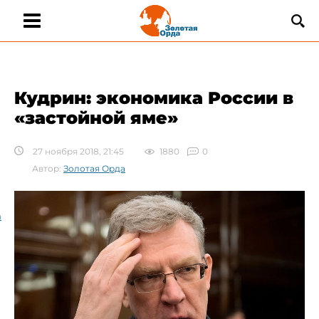
Кудрин: экономика России в
«застойной яме»
27 ноября 2018, 21:45
1880
0
Автор:
Золотая Орда
а