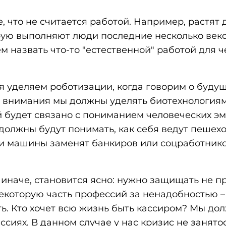
 что не считается работой. Например, растят д
рую выполняют люди последние несколько веко
м назвать что-то "естественной" работой для ч
 уделяем роботизации, когда говорим о буду
е внимания мы должны уделять биотехнологиям
 будет связано с пониманием человеческих эм
олжны будут понимать, как себя ведут пешехо
сли машины заменят банкиров или соцработнико
 иначе, становится ясно: нужно защищать не п
екоторую часть профессий за ненадобностью –
ять. Кто хочет всю жизнь быть кассиром? Мы до
ссиях. В данном случае у нас кризис не занятос