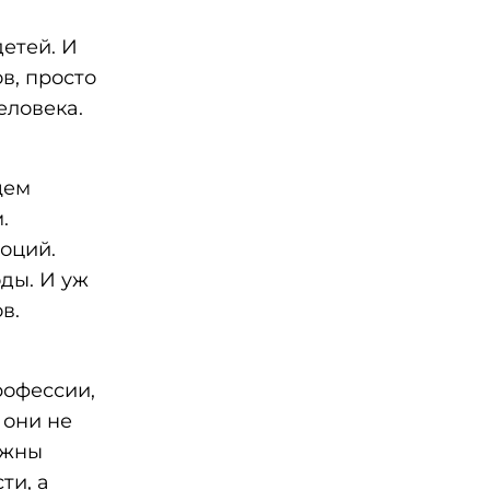
етей. И
в, просто
еловека.
щем
.
оций.
ды. И уж
в.
рофессии,
 они не
лжны
ти, а