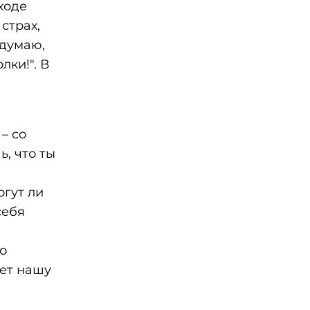
ходе
страх,
 думаю,
лки!". В
– со
, что ты
огут ли
себя
но
ает нашу