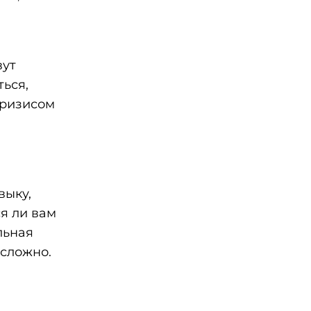
вут
ться,
кризисом
выку,
я ли вам
льная
 сложно.