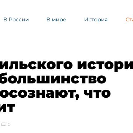
В России
В мире
История
Ст
ильского истор
 большинство
осознают, что
ит
0