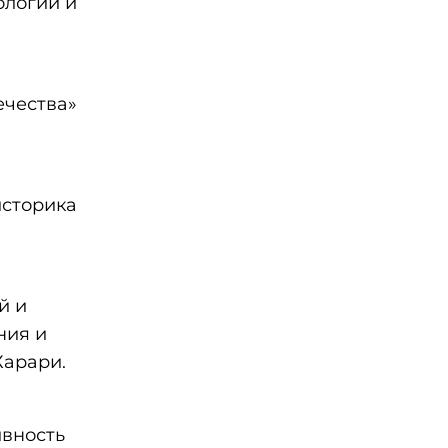
ологий и
ечества»
историка
й и
ния и
Харари.
ивность