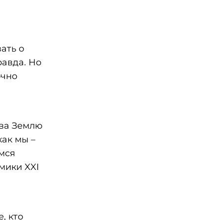
ать о
равда. Но
очно
два Землю
как мы –
мся
мики XXI
, кто