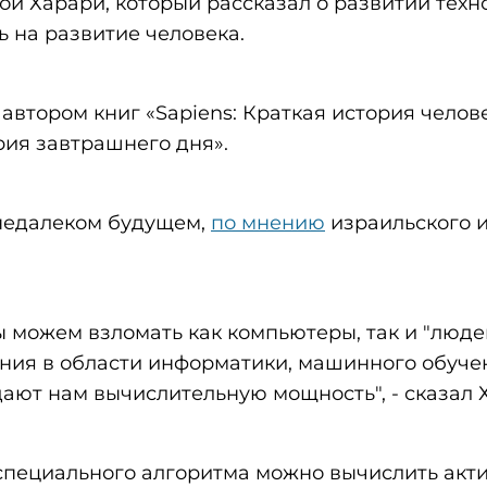
й Харари, который рассказал о развитии техн
ь на развитие человека.
автором книг «Sapiens: Краткая история челов
рия завтрашнего дня».
 недалеком будущем,
по мнению
израильского 
ы можем взломать как компьютеры, так и "люде
ния в области информатики, машинного обуче
дают нам вычислительную мощность", - сказал 
 специального алгоритма можно вычислить акт