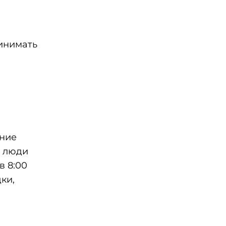
инимать
ение
) люди
в 8:00
ки,