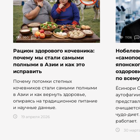
950
0
1106
Рацион здорового кочевника:
Нобелев
почему мы стали самыми
«самопое
полными в Азии и как это
японског
исправить
оздоров
по всем
Почему потомки степных
кочевников стали самыми полными
Ёсинори О
в Азии и как вернуть здоровье,
аутофагии
опираясь на традиционное питание
представл
и научные данные.
очищается
чудо-диет.
19 апреля 2026
работает.
30 март