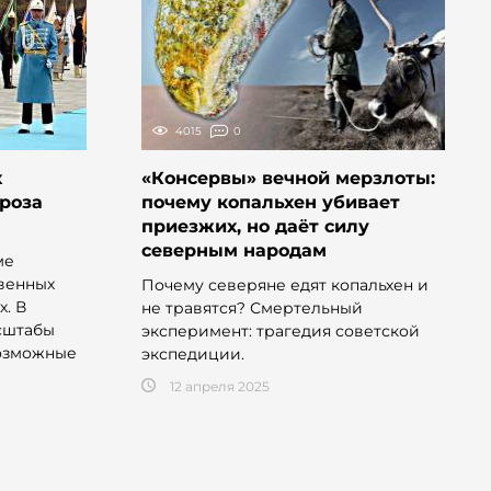
4015
0
х
«Консервы» вечной мерзлоты:
гроза
почему копальхен убивает
приезжих, но даёт силу
северным народам
ме
венных
Почему северяне едят копальхен и
х. В
не травятся? Смертельный
сштабы
эксперимент: трагедия советской
возможные
экспедиции.
12 апреля 2025