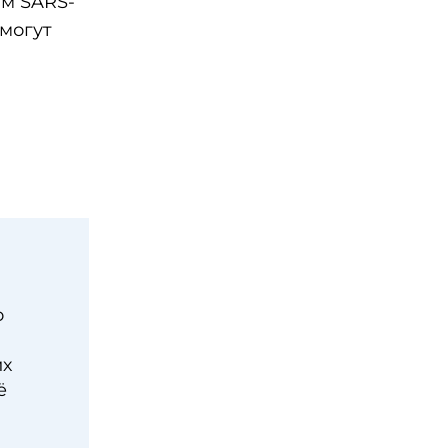
ям SARS-
 могут
о
их
ё