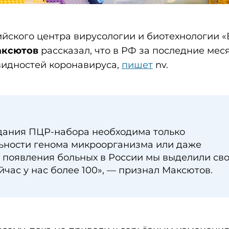
йского центра вирусологии и биотехнологии «
аксютов
рассказал, что в РФ за последние мес
видностей коронавируса,
пишет
nv.
здания ПЦР-набора необходима только
ьности генома микроорганизма или даже
е появления больных в России мы выделили св
час у нас более 100», — признал Максютов.