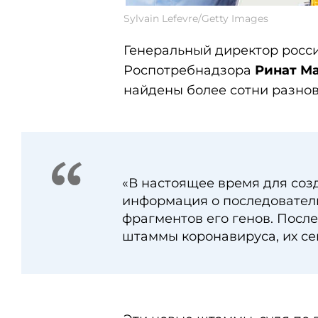
Sylvain Lefevre/Getty Images
Генеральный директор росси
Роспотребнадзора
Ринат М
найдены более сотни разно
«В настоящее время для со
информация о последовател
фрагментов его генов. Посл
штаммы коронавируса, их сей