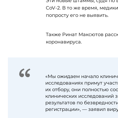
Эти новые штаммы, судя по 
CoV-2. В то же время, медик
попросту его не выявить.
Также Ринат Максютов расск
коронавируса.
«Мы ожидаем начало клиниче
исследованиях примут участ
их отбору, они полностью с
клинических исследований з
результатов по безвредност
регистрации», — заявил виру