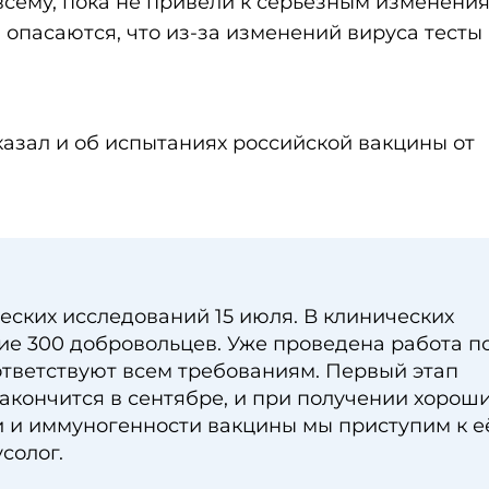
всему, пока не привели к серьёзным изменени
и опасаются, что из-за изменений вируса тесты
азал и об испытаниях российской вакцины от
ских исследований 15 июля. В клинических
ие 300 добровольцев. Уже проведена работа п
оответствуют всем требованиям. Первый этап
акончится в сентябре, и при получении хорош
и и иммуногенности вакцины мы приступим к е
солог.