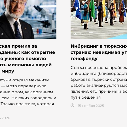
0
2479
0
ская премия за
Инбридинг в тюркски
дание»: как открытие
странах: невидимая у
о учёного помогло
генофонду
ить миллионы людей
Статья посвящена пробле
у миру
инбридинга (близкородст
браков) в тюркских страна
суми открыл механизм
работе анализируются ма
 — и это перевернуло
явления, его причины и 
ение о том, как организм
пути решения.
 сам. Никаких голодовок и
 Только практика, которая
15 ноября 2025
а 2026