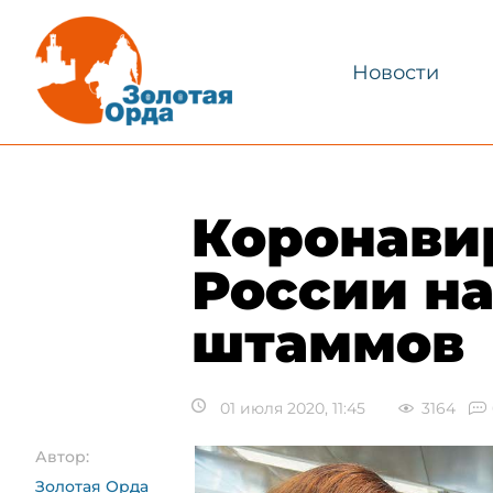
Новости
Коронавир
России на
штаммов
01 июля 2020, 11:45
3164
Автор:
Золотая Орда