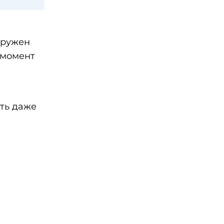
аружен
 момент
ть даже