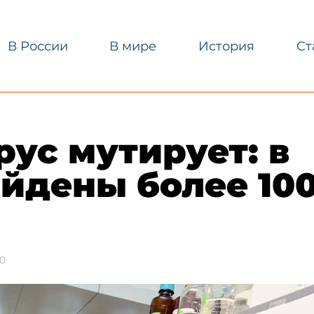
В России
В мире
История
Ст
ус мутирует: в
йдены более 10
0