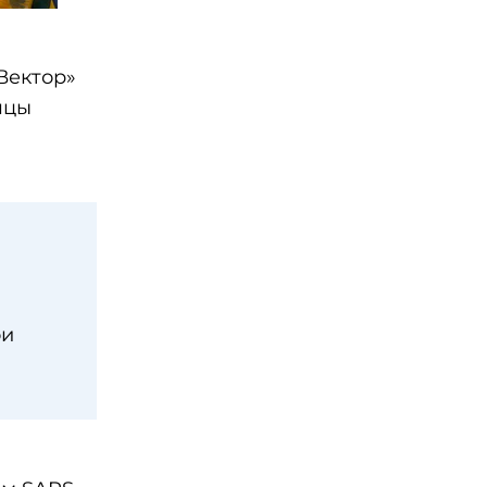
Вектор»
яцы
ои