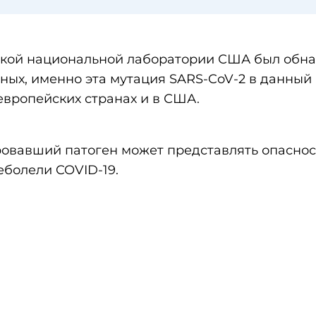
ской национальной лаборатории США был обн
ных, именно эта мутация SARS-CoV-2 в данный
европейских странах и в США.
ровавший патоген может представлять опаснос
еболели COVID-19.