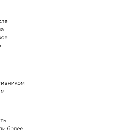
сле
ма
рое
в
отивником
ым
ть
ли более