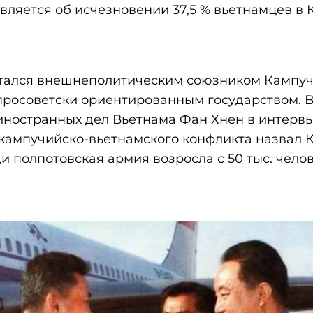
является об исчезновении 37,5 % вьетнамцев в
итался внешнеполитическим союзником Кампучи
просоветски ориентированным государством. В
иностранных дел Вьетнама Фан Хнен в интервь
кампучийско-вьетнамского конфликта назвал К
 полпотовская армия возросла с 50 тыс. челов