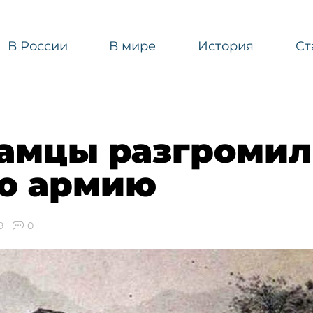
В России
В мире
История
Ст
намцы разгроми
ю армию
9
0