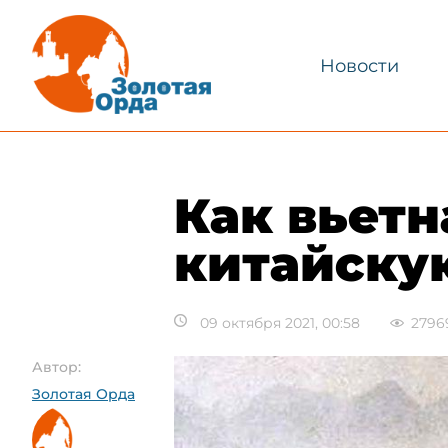
Новости
Как вьет
китайску
09 октября 2021, 00:58
2796
Автор:
Золотая Орда