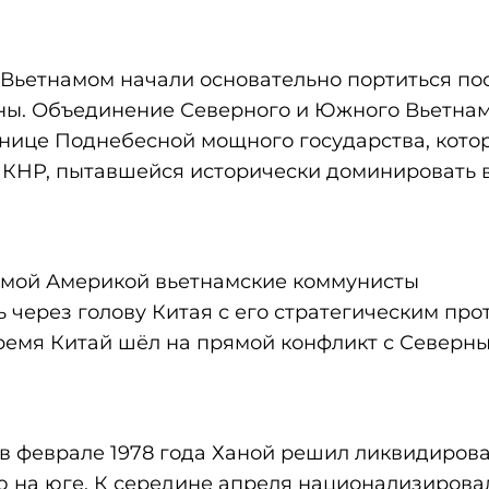
Вьетнамом начали основательно портиться по
ны. Объединение Северного и Южного Вьетна
нице Поднебесной мощного государства, кото
 КНР, пытавшейся исторически доминировать 
амой Америкой вьетнамские коммунисты
 через голову Китая с его стратегическим пр
время Китай шёл на прямой конфликт с Северн
в феврале 1978 года Ханой решил ликвидирова
ю на юге. К середине апреля национализирова