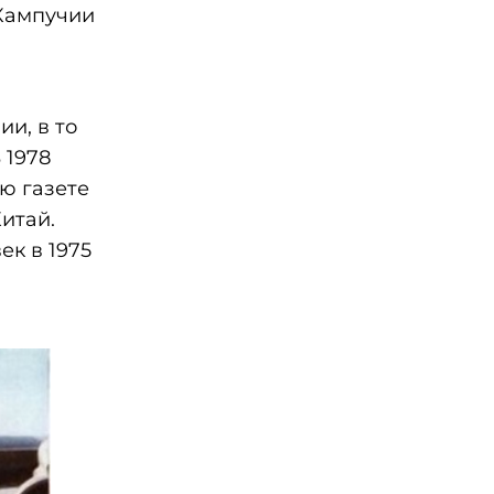
 Кампучии
и, в то
 1978
ю газете
итай.
ек в 1975