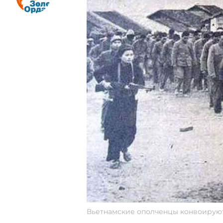
Вьетнамские ополченцы конвоируют п