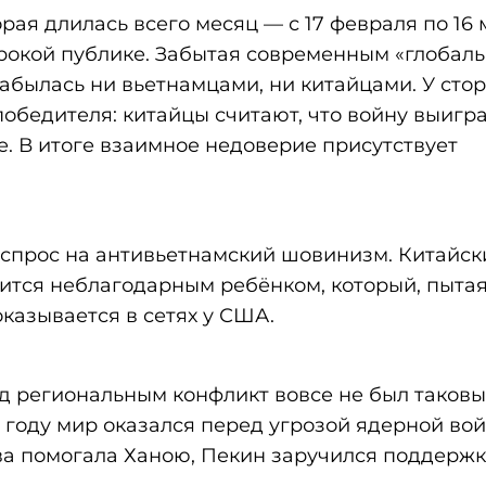
орая длилась всего месяц — с 17 февраля по 16
ирокой публике. Забытая современным «глобал
абылась ни вьетнамцами, ни китайцами. У стор
победителя: китайцы считают, что войну выигра
. В итоге взаимное недоверие присутствует
 спрос на антивьетнамский шовинизм. Китайс
ится неблагодарным ребёнком, который, пытая
казывается в сетях у США.
д региональным конфликт вовсе не был таковы
79 году мир оказался перед угрозой ядерной во
ва помогала Ханою, Пекин заручился поддерж