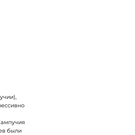
учии),
рессивно
Кампучия
ев были