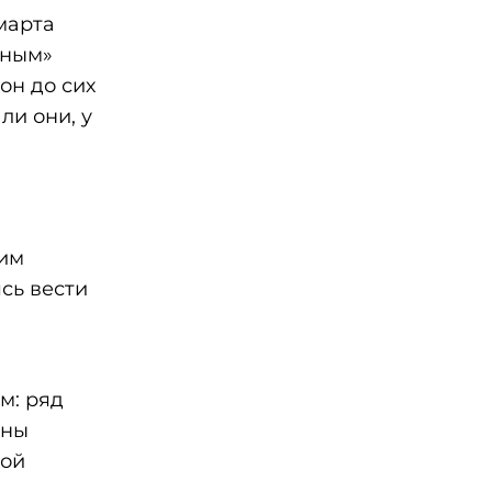
 марта
ьным»
он до сих
ли они, у
ким
сь вести
м: ряд
йны
кой