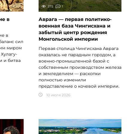
372
1
ие в
Аврага — первая политико-
военная база Чингисхана и
забытый центр рождения
ие в
Монгольской империи
баланс сил
ким миром
Первая столица Чингисхана Аврага
 Хулагу-
оказалась не парадным городом, а
и и битва
военно-промышленной базой с
собственным производством железа
и земледелием — раскопки
полностью изменили
представление о кочевой империи.
10 июля 2026