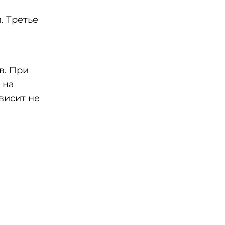
. Третье
в. При
 на
висит не
,