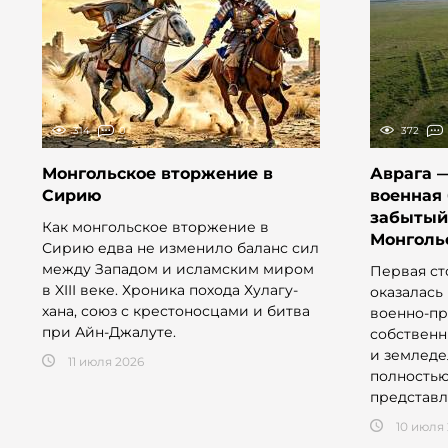
314
0
372
Монгольское вторжение в
Аврага —
Сирию
военная 
забытый
Как монгольское вторжение в
Монголь
Сирию едва не изменило баланс сил
между Западом и исламским миром
Первая ст
в XIII веке. Хроника похода Хулагу-
оказалась
хана, союз с крестоносцами и битва
военно-п
при Айн-Джалуте.
собственн
и земледе
11 июля 2026
полность
представл
10 июля