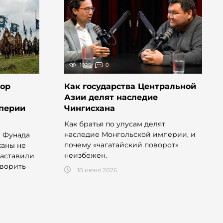
1025
0
сор
Как государства Центральной
Азии делят наследие
мперии
Чингисхана
Как братья по улусам делят
наследие Монгольской империи, и
 Фунада
почему «чагатайский поворот»
ханы не
неизбежен.
заставили
оворить
18 июня 2026