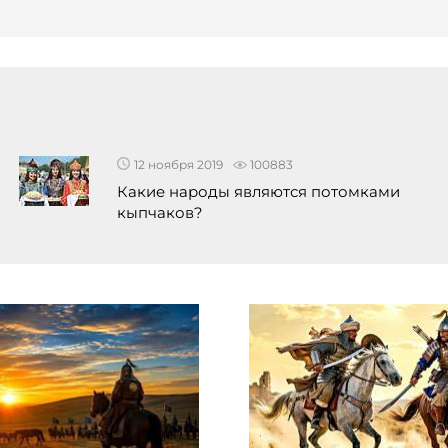
12 ноября 2019
100883
​Какие народы являются потомками
кыпчаков?