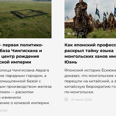
1
635
1
 первая политико-
Как японский профес
база Чингисхана и
раскрыл тайну языка
 центр рождения
монгольских ханов и
ской империи
Юань
олица Чингисхана Аврага
Японский историк Ёсиюки
 не парадным городом, а
доказал, что монгольские 
ромышленной базой с
перешли на китайский, а 
ым производством железа
китайскую бюрократию г
лием — раскопки
по-монгольски.
ю изменили
21 июня 2026
ение о кочевой империи.
 2026