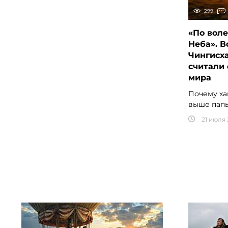
299
«По воле
Неба». В
Чингисха
считали 
мира
Почему ха
выше папы
21 июля