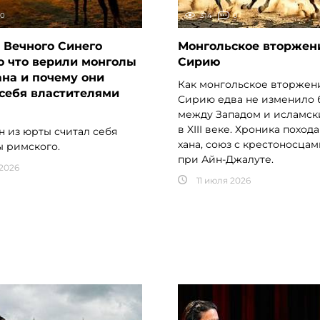
0
314
0
 Вечного Синего
Монгольское вторжен
о что верили монголы
Сирию
на и почему они
Как монгольское вторжен
себя властителями
Сирию едва не изменило 
между Западом и исламс
в XIII веке. Хроника похода
н из юрты считал себя
хана, союз с крестоносцам
 римского.
при Айн-Джалуте.
 2026
11 июля 2026