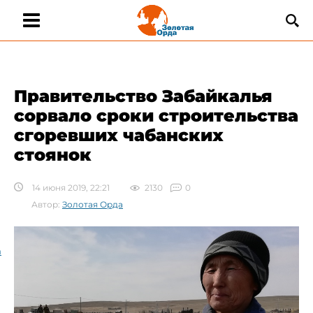
Правительство Забайкалья
сорвало сроки строительства
сгоревших чабанских
стоянок
14 июня 2019, 22:21
2130
0
Автор:
Золотая Орда
а