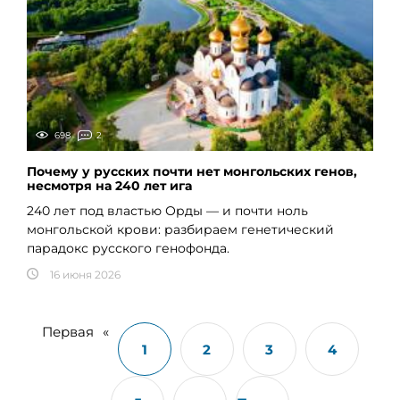
698
2
Почему у русских почти нет монгольских генов,
несмотря на 240 лет ига
240 лет под властью Орды — и почти ноль
монгольской крови: разбираем генетический
парадокс русского генофонда.
16 июня 2026
Первая
«
1
2
3
4