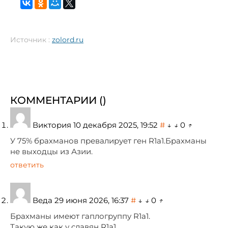
Источник :
zolord.ru
КОММЕНТАРИИ (
)
Виктория
10 декабря 2025, 19:52
#
↓
↓
0
↑
У 75% брахманов превалирует ген R1a1.Брахманы
не выходцы из Азии.
ответить
Веда
29 июня 2026, 16:37
#
↓
↓
0
↑
Брахманы имеют гаплогруппу R1a1.
Такую же как у славян R1a1