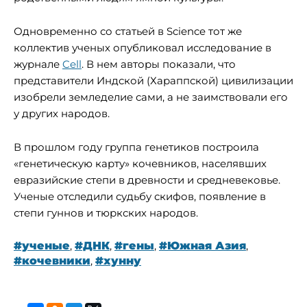
Одновременно со статьей в Science тот же
коллектив ученых опубликовал исследование в
журнале
Cell
. В нем авторы показали, что
представители Индской (Хараппской) цивилизации
изобрели земледелие сами, а не заимствовали его
у других народов.
В прошлом году группа генетиков построила
«генетическую карту» кочевников, населявших
евразийские степи в древности и средневековье.
Ученые отследили судьбу скифов, появление в
степи гуннов и тюркских народов.
#ученые
,
#ДНК
,
#гены
,
#Южная Азия
,
#кочевники
,
#хунну