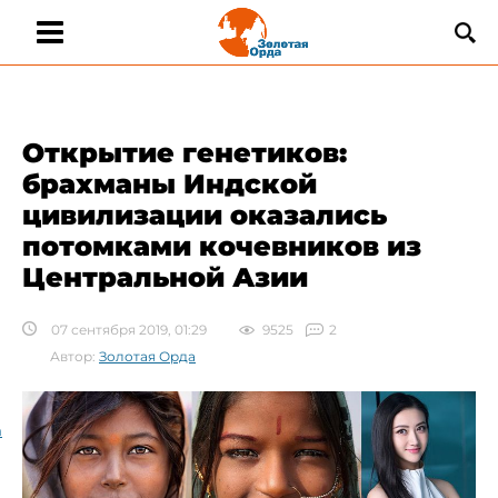
Открытие генетиков:
брахманы Индской
цивилизации оказались
потомками кочевников из
Центральной Азии
07 сентября 2019, 01:29
9525
2
Автор:
Золотая Орда
а