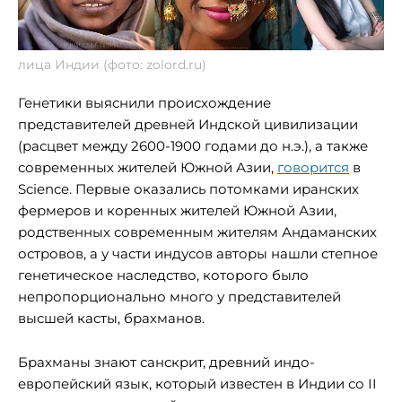
лица Индии (фото: zolord.ru)
Генетики выяснили происхождение
представителей древней Индской цивилизации
(расцвет между 2600-1900 годами до н.э.), а также
современных жителей Южной Азии,
говорится
в
Science. Первые оказались потомками иранских
фермеров и коренных жителей Южной Азии,
родственных современным жителям Андаманских
островов, а у части индусов авторы нашли степное
генетическое наследство, которого было
непропорционально много у представителей
высшей касты, брахманов.
Брахманы знают санскрит, древний индо-
европейский язык, который известен в Индии со II