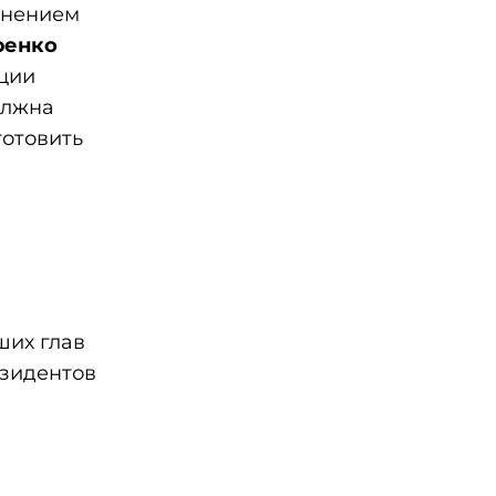
лнением
ренко
ации
олжна
готовить
их глав
езидентов