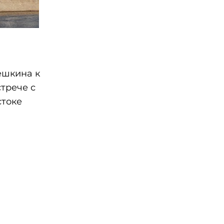
ешкина к
трече с
стоке