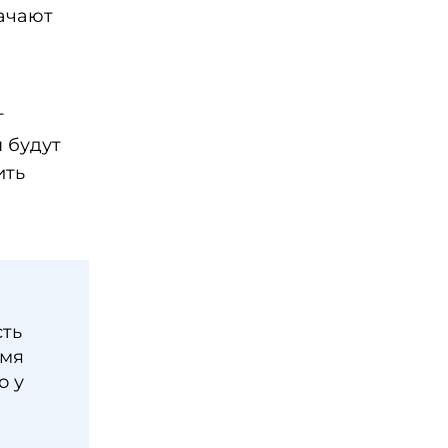
начают
т
 будут
ить
сть
емя
о у