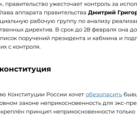
», правительство ужесточает контроль за испо
Глава аппарата правительства
Дмитрий Григо
ециальную рабочую группу по анализу реализ
твенных директив. В срок до 28 февраля она д
писок поручений президента и кабмина и под
их с контроля.
конституция
ию Конституции России хочет
обезопасить
бывш
новном законе неприкосновенность для экс-пр
акреплён принцип неприкосновенности только