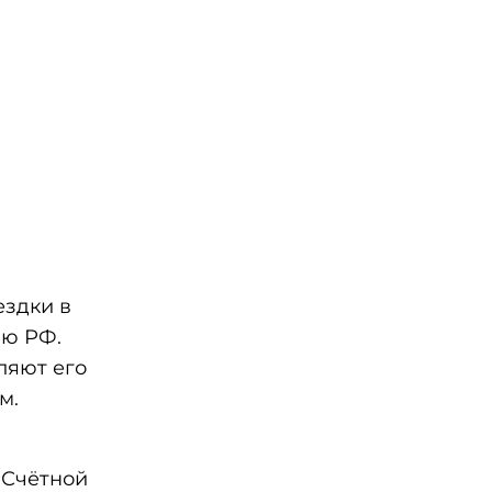
ездки в
ию РФ.
ляют его
м.
 Счётной