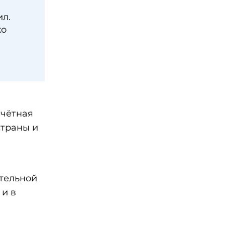
ил.
ко
Счётная
страны и
ительной
 и в