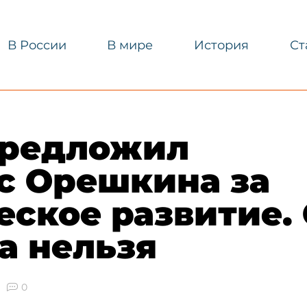
В России
В мире
История
Ст
предложил
с Орешкина за
ское развитие. 
а нельзя
0