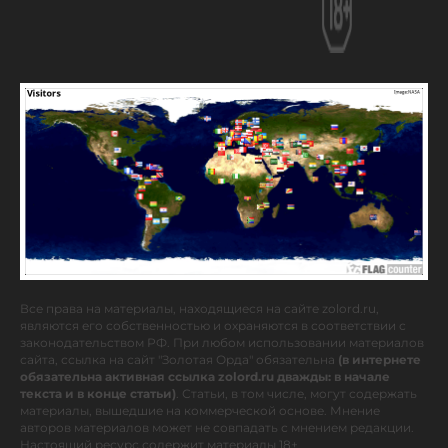
Все права на материалы, находящиеся на сайте zolord.ru,
являются его собственностью и охраняются в соответствии с
законодательством РФ. При любом использовании материалов
сайта, ссылка на сайт "Золотая Орда" обязательна
(в интернете
обязательна активная ссылка zolord.ru дважды: в начале
текста и в конце статьи)
. Статьи, в том числе, могут содержать
материалы, вышедшие на коммерческой основе. Мнение
авторов материалов может не совпадать с мнением редакции.
Настоящий ресурс содержит материалы 18+