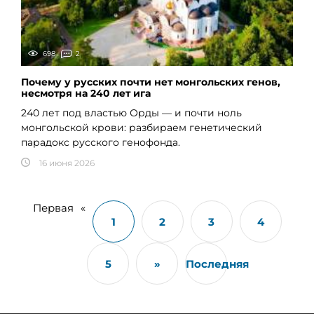
698
2
Почему у русских почти нет монгольских генов,
несмотря на 240 лет ига
240 лет под властью Орды — и почти ноль
монгольской крови: разбираем генетический
парадокс русского генофонда.
16 июня 2026
Первая
«
1
2
3
4
5
»
Последняя