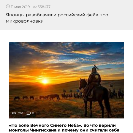
11 мая 2019
358477
Японцы разоблачили российский фейк про
микроволновки
293
0
«По воле Вечного Синего Неба». Во что верили
монголы Чингисхана и почему они считали себя