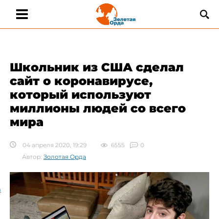
Школьник из США сделал
сайт о коронавирусе,
который используют
миллионы людей со всего
мира​
04 апреля 2020, 19:29
6555
0
Автор:
Золотая Орда
а