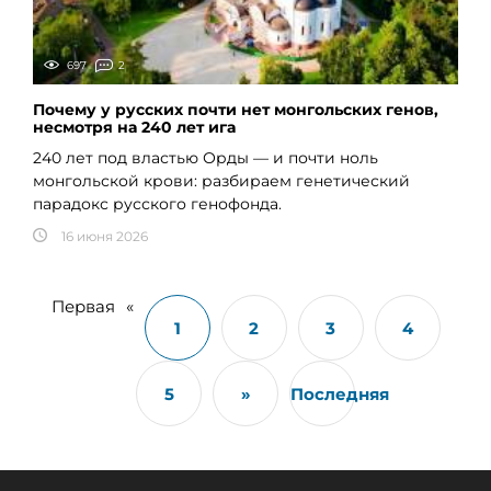
697
2
Почему у русских почти нет монгольских генов,
несмотря на 240 лет ига
240 лет под властью Орды — и почти ноль
монгольской крови: разбираем генетический
парадокс русского генофонда.
16 июня 2026
Первая
«
1
2
3
4
5
»
Последняя