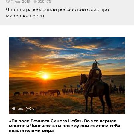
11 мая 2019
358476
Японцы разоблачили российский фейк про
микроволновки
286
0
«По воле Вечного Синего Неба». Во что верили
монголы Чингисхана и почему они считали себя
властителями мира