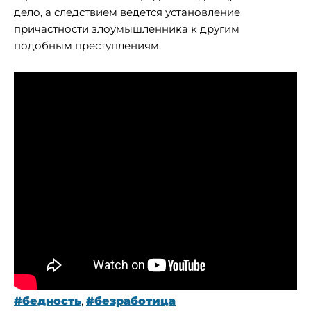
дело, а следствием ведется установление
причастности злоумышленника к другим
подобным преступлениям.
#бедность
,
#безработица