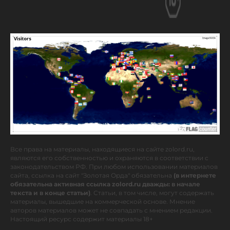
Все права на материалы, находящиеся на сайте zolord.ru,
являются его собственностью и охраняются в соответствии с
законодательством РФ. При любом использовании материалов
сайта, ссылка на сайт "Золотая Орда" обязательна
(в интернете
обязательна активная ссылка zolord.ru дважды: в начале
текста и в конце статьи)
. Статьи, в том числе, могут содержать
материалы, вышедшие на коммерческой основе. Мнение
авторов материалов может не совпадать с мнением редакции.
Настоящий ресурс содержит материалы 18+