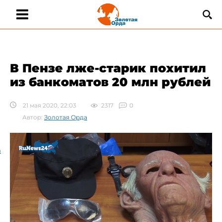
​В Пензе лже-старик похитил
из банкоматов 20 млн рублей
21 мая 2020, 22:03
2317
0
Автор:
Золотая Орда
а