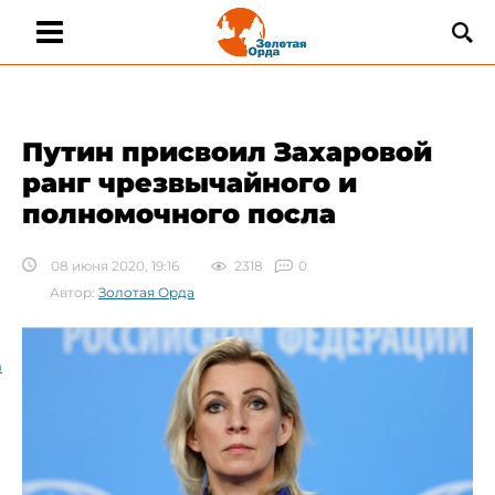
​Путин присвоил Захаровой
ранг чрезвычайного и
полномочного посла
08 июня 2020, 19:16
2318
0
Автор:
Золотая Орда
а