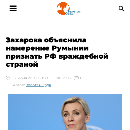
Захарова объяснила
намерение Румынии
признать РФ враждебной
страной
12 июня 2020, 00:39
2906
0
Автор:
Золотая Орда
а