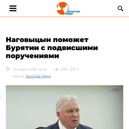
Наговыцын поможет
Бурятии с подвисшими
поручениями
26 июля 2018, 14:26
2116
0
Автор:
Золотая Орда
а