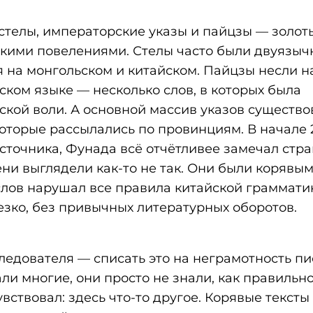
стелы, императорские указы и пайцзы — золот
скими повелениями. Стелы часто были двуязыч
я на монгольском и китайском. Пайцзы несли н
ском языке — несколько слов, в которых была
ской воли. А основной массив указов существо
которые рассылались по провинциям. В начале 
источника, Фунада всё отчётливее замечал стра
ни выглядели как-то не так. Они были корявым
лов нарушал все правила китайской граммати
зко, без привычных литературных оборотов.
едователя — списать это на неграмотность пи
ли многие, они просто не знали, как правильно
вствовал: здесь что-то другое. Корявые тексты