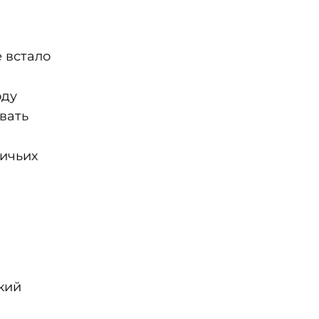
 встало
оду
вать
ничьих
кий