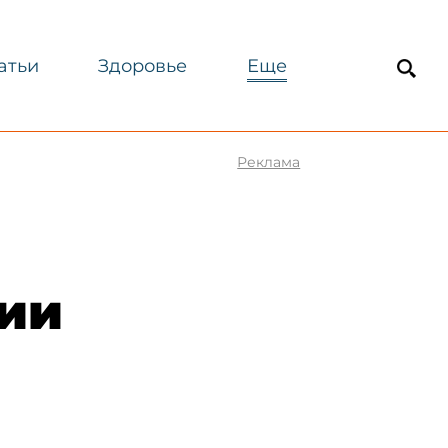
атьи
Здоровье
Еще
Реклама
рии