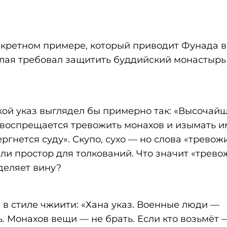
онкретном примере, который приводит Фунада в
илая требовал защитить буддийский монастырь
кой указ выглядел бы примерно так: «Высочай
 воспрещается тревожить монахов и изымать 
гнется суду». Скупо, сухо — но слова «тревожи
ли простор для толкований. Что значит «трево
деляет вину?
ал в стиле чжиити: «Хана указ. Военные люди —
. Монахов вещи — не брать. Если кто возьмёт 