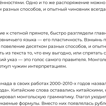
нностями. Одно и то же распоряжение можно
 разных способов, и опытный чиновник всегда
е к степной прямоте, быстро разглядели глав
овничьего языка — его пластичность. Вэньянь 
 повеление десятком разных способов, и опыт
ь из текста то, что ему выгодно, или спрятать 
ий указ — это голос самого правителя. Монгол
 откуп чужим интерпретациям.
унада в своих работах 2000–2010-х годов назва
да». Китайские слова оставались китайскими, 
ировал монгольскую грамматику. Глагол уходил
каемые формулы. Вместо них появлялась рубле