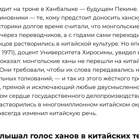
сидит на троне в Ханбалыке — будущем Пекине
иновники — те, кому предстоит доносить ханс
торики долгое время считали, что монгольски
через переводчиков, а с годами сами переход
нцов растворились в китайской культуре. Но я
1971), доцент Университета Хиросимы, увидел 
доказал: монгольские ханы не перешли на кита
 Они требовали, чтобы их слова передавались 
льных толкований, — и так из этого жёсткого т
и, прямой и исключающий любые двусмысленно
ом сердце государственного делопроизводств
растворились в многомиллионном китайском о
авсегда изменил китайскую речь.
лышал голос ханов в китайских т