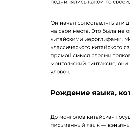
подчинялись какой-то своей,
Он начал сопоставлять эти 
на свои места. Это была не 
китайскими иероглифами. М
классического китайского я
прямой смысл слоями толков
монгольский синтаксис, они
уловок.
Рождение языка, ко
До монголов китайская госу
письменный язык — вэньянь.