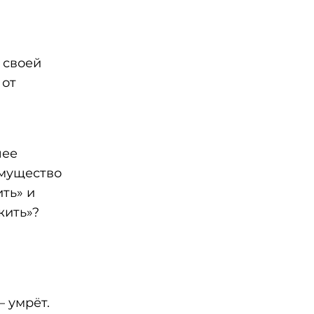
 своей
 от
шее
имущество
ть» и
жить»?
— умрёт.