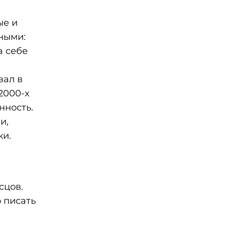
ые и
ными:
а себе
вал в
2000-х
нность.
и,
ки.
сцов.
 писать