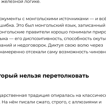
 железной логике.
документы с монгольскими источниками — и всё
ошибка. Это был монгольский язык, записанный
онгольские правители хорошо понимали прир
зыка — его диспозитивность, способность окуты
аний и недоговорок. Диктуя свою волю через
 намеренно отсекали саму возможность чинов
торый нельзя перетолковать
дарственная традиция опиралась на классичес
 На нём писали сжато, строго, с аллюзиями и