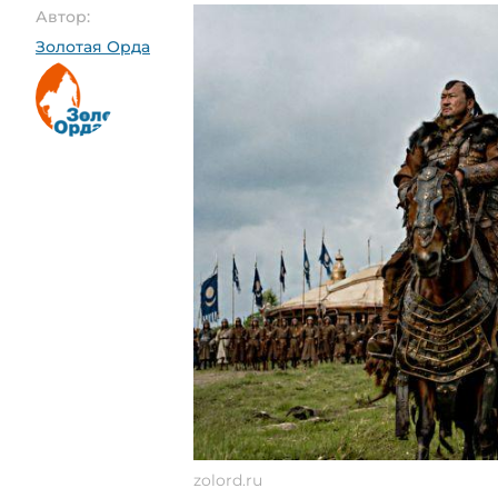
Автор:
Золотая Орда
zolord.ru