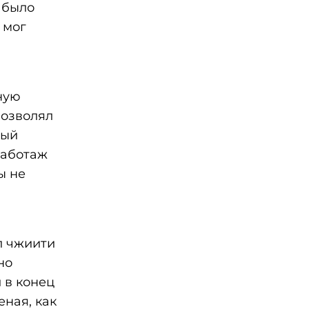
 было
 мог
ную
позволял
ный
саботаж
ы не
л чжиити
но
 в конец
ная, как