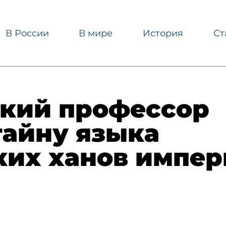
В России
В мире
История
Ст
ский профессор
тайну языка
ких ханов импе