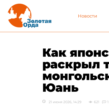
Новости
Как япон
раскрыл 
монгольс
Юань
21 июня 2026, 14:29
621
1