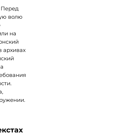
. Перед
кую волю
е
или на
понский
в архивах
йский
на
ребования
сти.
а,
кружении.
екстах