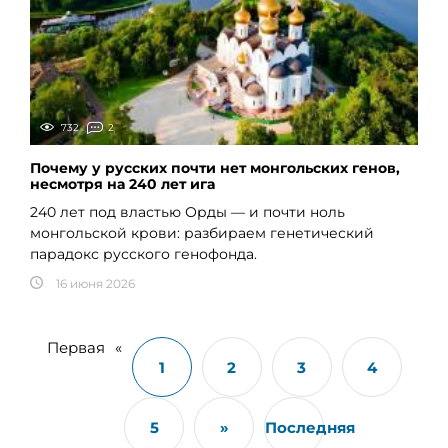
732
2
Почему у русских почти нет монгольских генов,
несмотря на 240 лет ига
240 лет под властью Орды — и почти ноль
монгольской крови: разбираем генетический
парадокс русского генофонда.
16 июня 2026
Первая
«
1
2
3
4
5
»
Последняя