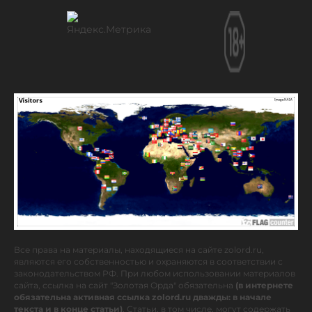
Все права на материалы, находящиеся на сайте zolord.ru,
являются его собственностью и охраняются в соответствии с
законодательством РФ. При любом использовании материалов
сайта, ссылка на сайт "Золотая Орда" обязательна
(в интернете
обязательна активная ссылка zolord.ru дважды: в начале
текста и в конце статьи)
. Статьи, в том числе, могут содержать