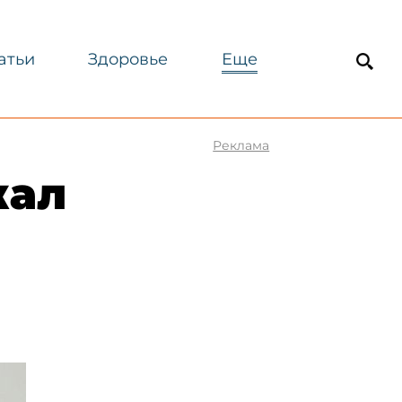
атьи
Здоровье
Еще
Реклама
жал