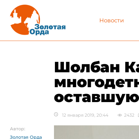
Новости
Шолбан К
многодет
оставшую
12 января 2019, 20:44
2432
Автор:
Золотая Орда