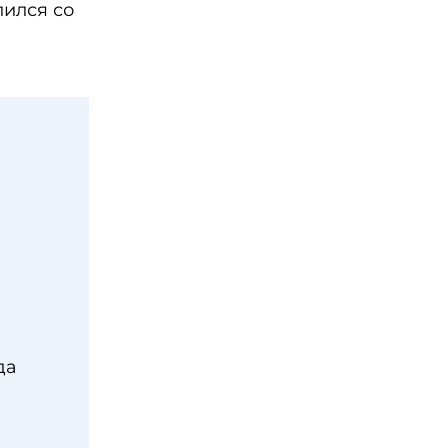
лился со
да