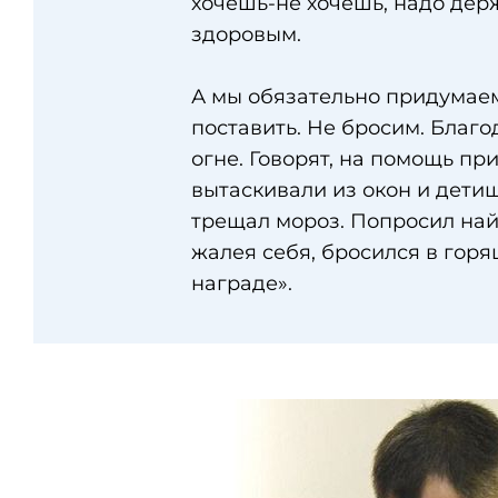
хочешь-не хочешь, надо дер
здоровым.
А мы обязательно придумаем,
поставить. Не бросим. Благо
огне. Говорят, на помощь п
вытаскивали из окон и детиш
трещал мороз. Попросил найт
жалея себя, бросился в горя
награде».