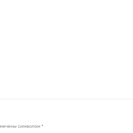
отмечены символом
*