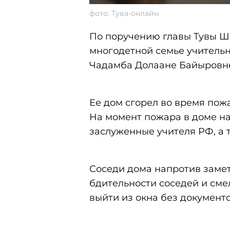
фото: Тува-онлайн
По поручению главы Тувы Ш
многодетной семье учитель
Чадамба Долаане Байыровн
Ее дом сгорел во время пожа
На момент пожара в доме на
заслуженные учителя РФ, а 
Соседи дома напротив замет
бдительности соседей и сме
выйти из окна без документ