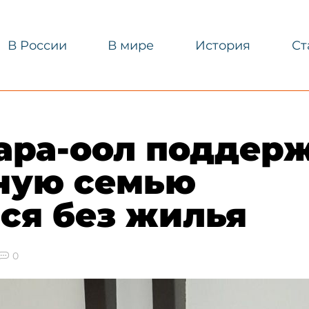
В России
В мире
История
Ст
ара-оол поддер
ную семью
ся без жилья
0