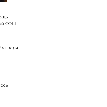
мощь
кой СОШ
2 января.
лось