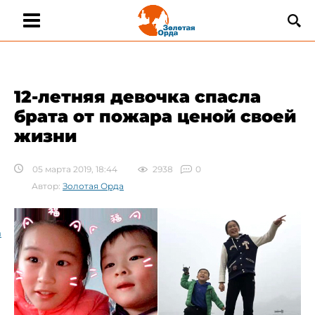
12-летняя девочка спасла
брата от пожара ценой своей
жизни
05 марта 2019, 18:44
2938
0
Автор:
Золотая Орда
а