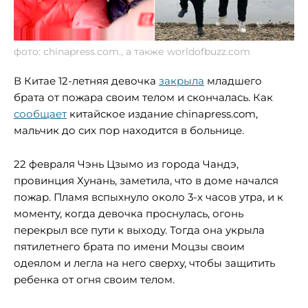
фото: chinapress.com., а также worldofbuzz.com
В Китае 12-летняя девочка
закрыла
младшего
брата от пожара своим телом и скончалась. Как
сообщает
китайское издание chinapress.com,
мальчик до сих пор находится в больнице.
22 февраля Чэнь Цзымо из города Чандэ,
провинция Хунань, заметила, что в доме начался
пожар. Пламя вспыхнуло около 3-х часов утра, и к
моменту, когда девочка проснулась, огонь
перекрыл все пути к выходу. Тогда она укрыла
пятилетнего брата по имени Моцзы своим
одеялом и легла на него сверху, чтобы защитить
ребенка от огня своим телом.