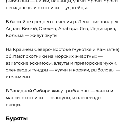
рыболовы — нивхи, нанайцы, ульчи, орочи, ороки,
негидальцы и охотники — удэгейцы.
В бассейне среднего течения р. Лена, низовья рек
Алдан, Вилюй, Олекма, Анабара, Яна, Индигирка,
Колыма —
живут якуты.
На Крайнем Северо-Востоке (Чукотке и Камчатке)
обитают охотники на морских животных —
азиатские эскимосы, алеуты и приморские чукчи,
оленеводы тундры — чукчи и коряки, рыболовы —
ительмены.
В Западной Сибири живут рыболовы — ханты и
манси, охотники — селькупы, и оленеводы —
ненцы.
Буряты