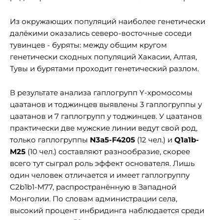
Из окружающих популяций наиболее генетически
далёкими оказались северо-восточные соседи
тувинцев - буряты: между общим кругом
генетически сходных популяций Хакасии, Алтая,
Тувы и бурятами проходит генетический разлом.
В результате анализа гаплогрупп Y-хромосомы
цаатанов и тоджинцев выявлены 3 гаплогруппы у
цаатанов и 7 гаплогрупп у тоджинцев. У цаатанов
практически две мужские линии ведут свой род,
только гаплогруппы
N3a5-F4205
(12 чел.) и
Q1a1b-
M25
(10 чел.) составляют разнообразие, скорее
всего тут сыграл роль эффект основателя. Лишь
один человек отличается и имеет гаплогруппу
С2b1b1-М77, распространённую в Западной
Монголии. По словам администрации села,
высокий процент инбридинга наблюдается среди