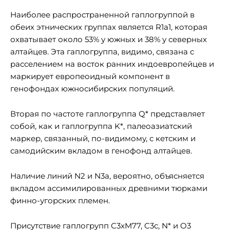
Наиболее распространенной гаплогруппой в
обеих этнических группах является R1a1, которая
охватывает около 53% у южных и 38% у северных
алтайцев. Эта гаплогруппа, видимо, связана с
расселением на восток ранних индоевропейцев и
маркирует европеоидный компонент в
генофондах южносибирских популяций.
Вторая по частоте гаплогруппа Q* представляет
собой, как и гаплогруппа K*, палеоазиатский
маркер, связанный, по-видимому, с кетским и
самодийским вкладом в генофонд алтайцев.
Наличие линий N2 и N3a, вероятно, объясняется
вкладом ассимилированных древними тюрками
финно-угорских племен.
Присутствие гаплогрупп С3xM77, C3c, N* и O3