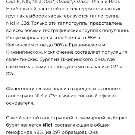
С3d, E, N1b, N1c1, O3a*, O3a3c*, O3a3c1, R1a1a и R2a).
Наибольшей частотой во всех территориальных
группах выборок характеризуются гаплогруппы
N1c1 и C3d. Только эти гаплогруппы представлены
во всех восьми географических группах популяций.
Их суммарная доля колеблется от 55% в
Кяхтинском р-не до 90% в Еравнинском и
Кижингинском. Исключение составляет популяция
селенгинских бурят из Джидинского р-на, где
самыми частыми гаплогруппами оказались C3* и
R2a.
Филогенетический анализ в пределах основных
гаплогрупп N1с1 и С3d выявил сильный эффект
основателя.
Самой частой гаплогруппой в суммарной выборке
бурят является
N1с1
, составляющая в общем
генофонде 48% (из 297 образцов). Она