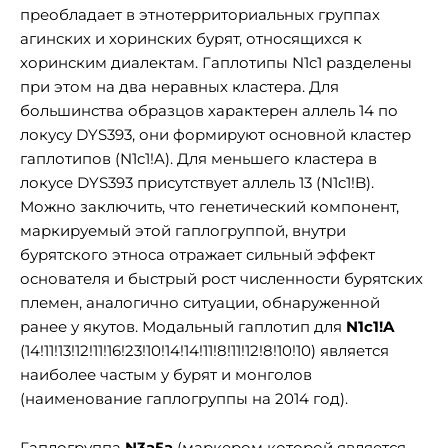
преобладает в этнотерриториальных группах
агинских и хоринских бурят, относящихся к
хоринским диалектам. Гаплотипы N1c1 разделены
при этом на два неравных кластера. Для
большинства образцов характерен аллель 14 по
локусу DYS393, они формируют основной кластер
гаплотипов (N1c1!A). Для меньшего кластера в
локусе DYS393 присутствует аллель 13 (N1c1!B).
Можно заключить, что генетический компонент,
маркируемый этой гаплогруппой, внутри
бурятского этноса отражает сильный эффект
основателя и быстрый рост численности бурятских
племен, аналогично ситуации, обнаруженной
ранее у якутов. Модальный гаплотип для
N1c1!A
(14!11!13!12!11!16!23!10!14!14!11!8!11!12!8!10!10) является
наиболее частым у бурят и монголов
(наименование гаплогруппы на 2014 год).
Гаплогруппа
N3a5a
(маркером которой является