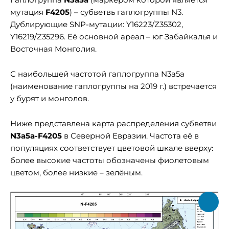
мутация
F4205
) – субветвь гаплогруппы N3.
Дублирующие SNP-мутации: Y16223/Z35302,
Y16219/Z35296. Её основной ареал – юг Забайкалья и
Восточная Монголия.
С наибольшей частотой гаплогруппа N3a5a
(наименование гаплогруппы на 2019 г.) встречается
у бурят и монголов.
Ниже представлена карта распределения субветви
N3a5a-F4205
в Северной Евразии. Частота её в
популяциях соответствует цветовой шкале вверху:
более высокие частоты обозначены фиолетовым
цветом, более низкие – зелёным.