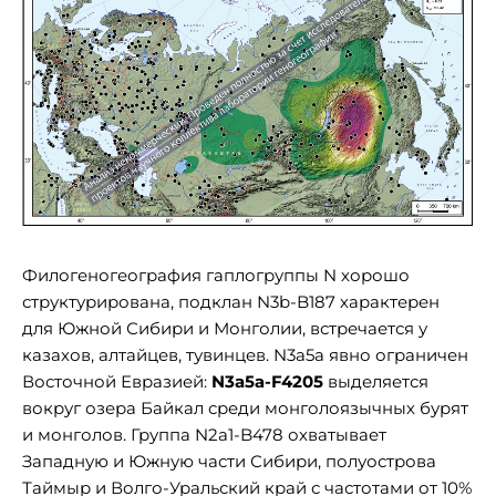
Филогеногеография гаплогруппы N хорошо
структурирована, подклан N3b-B187 характерен
для Южной Сибири и Монголии, встречается у
казахов, алтайцев, тувинцев. N3a5а явно ограничен
Восточной Евразией:
N3a5а-F4205
выделяется
вокруг озера Байкал среди монголоязычных бурят
и монголов. Группа N2a1-B478 охватывает
Западную и Южную части Сибири, полуострова
Таймыр и Волго-Уральский край с частотами от 10%