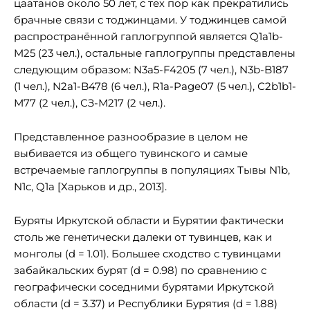
цаатанов около 50 лет, с тех пор как прекратились
брачные связи с тоджинцами. У тоджинцев самой
распространённой гаплогруппой является Q1a1b-
M25 (23 чел.), остальные гаплогруппы представлены
следующим образом: N3a5-F4205 (7 чел.), N3b-B187
(1 чел.), N2a1-B478 (6 чел.), R1a-Page07 (5 чел.), С2b1b1-
М77 (2 чел.), СЗ-М217 (2 чел.).
Представленное разнообразие в целом не
выбивается из общего тувинского и самые
встречаемые гаплогруппы в популяциях Тывы N1b,
N1c, Q1a [Харьков и др., 2013].
Буряты Иркутской области и Бурятии фактически
столь же генетически далеки от тувинцев, как и
монголы (d = 1.01). Большее сходство с тувинцами
забайкальских бурят (d = 0.98) по сравнению с
географически соседними бурятами Иркутской
области (d = 3.37) и Республики Бурятия (d = 1.88)