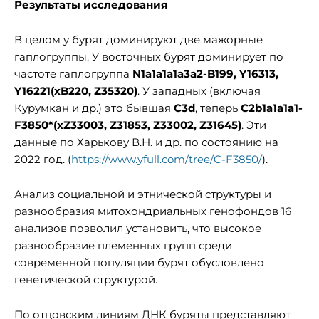
Результаты исследования
В целом у бурят доминируют две мажорные
гаплогруппы. У восточных бурят доминирует по
частоте гаплогруппа
N1a1a1a1a3a2-B199, Y16313,
Y16221(xB220, Z35320)
. У западных (включая
Курумкан и др.) это бывшая
C3d
, теперь
C2b1a1a1a1-
F3850*(xZ33003, Z31853, Z33002, Z31645)
. Эти
данные по Харькову В.Н. и др. по состоянию на
2022 год. (
https://www.yfull.com/tree/C-F3850/
).
Анализ социальной и этнической структуры и
разнообразия митохондриальных генофондов 16
анализов позволил установить, что высокое
разнообразие племенных групп среди
современной популяции бурят обусловлено
генетической структурой.
По отцовским линиям ДНК буряты представляют