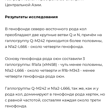
Центральной Азии.
Результаты исследования
В генофонде северо-восточного рода кол
преобладают две крупные ветви Q и N, причём на
гаплогруппу Q-M242 приходится более половины,
а N1a2-L666 - около четверти генофонда.
Основу генофонда рода оюн составили 3
гаплогруппы: R1a1a (xM458) - чуть менее половины,
N1а2-L666 - около четверти и R1b-M343 - менее
четверти генофонда рода оюн.
Гаплогруппы Q-М242 и N1а2-L666, так же, как и у
рода кол, доминируют в генофонде рода хертек, но
с равной частотой, составляя каждая около трети
генофонда.