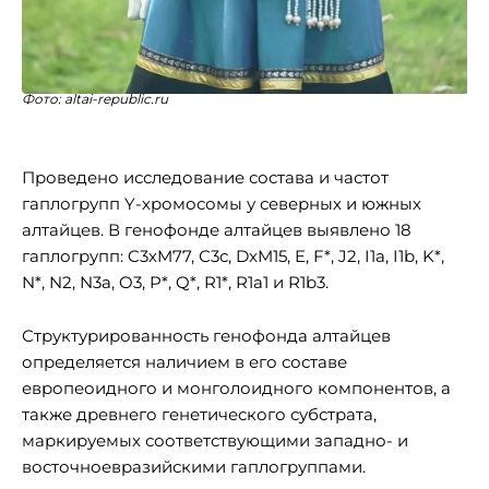
Фото: altai-republic.ru
Проведено исследование состава и частот
гаплогрупп Y-хромосомы у северных и южных
алтайцев. В генофонде алтайцев выявлено 18
гаплогрупп: C3хM77, С3с, DxM15, E, F*, J2, I1a, I1b, K*,
N*, N2, N3a, O3, P*, Q*, R1*, R1a1 и R1b3.
Структурированность генофонда алтайцев
определяется наличием в его составе
европеоидного и монголоидного компонентов, а
также древнего генетического субстрата,
маркируемых соответствующими западно- и
восточноевразийскими гаплогруппами.