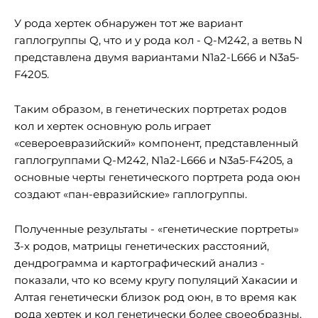
У рода хертек обнаружен тот же вариант
гаплогруппы Q, что и у рода кол - Q-M242, а ветвь N
представлена двумя вариантами N1a2-L666 и N3a5-
F4205.
Таким образом, в генетических портретах родов
кол и хертек основную роль играет
«североевразийский» компонент, представленный
гаплогруппами Q-M242, N1a2-L666 и N3a5-F4205, а
основные черты генетического портрета рода оюн
создают «пан-евразийские» гаплогруппы.
Полученные результаты - «генетические портреты»
3-х родов, матрицы генетических расстояний,
дендрограмма и картографический анализ -
показали, что ко всему кругу популяций Хакасии и
Алтая генетически близок род оюн, в то время как
рода хертек и кол генетически более своеобразны.