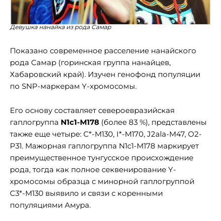
Девушка нанайка из рода Самар
Показано современное расселение нанайского
рода Самар (горинская группа нанайцев,
Хабаровский край). Изучен генофонд популяции
по SNP-маркерам Y-хромосомы.
Его основу составляет североевразийская
гаплогруппа
N1c1-M178
(более 83 %), представлены
также еще четыре: C*-М130, I*-M170, J2ala-M47, O2-
P31. Мажорная гаплогруппа N1c1-M178 маркирует
преимущественное тунгусское происхождение
рода, тогда как полное секвенирование Y-
хромосомы образца с минорной гаплогруппой
C3*-M130 выявило и связи с коренными
популяциями Амура.