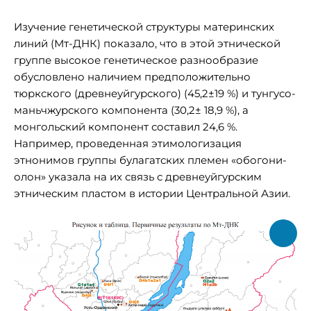
Изучение генетической структуры материнских
линий (Мт-ДНК) показало, что в этой этнической
группе высокое генетическое разнообразие
обусловлено наличием предположительно
тюркского (древнеуйгурского) (45,2±19 %) и тунгусо-
маньчжурского компонента (30,2± 18,9 %), а
монгольский компонент составил 24,6 %.
Например, проведенная этимологизация
этнонимов группы булагатских племен «обогони-
олон» указала на их связь с древнеуйгурским
этническим пластом в истории Центральной Азии.