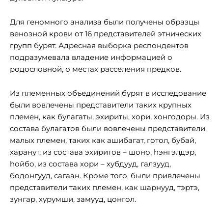
Для геномного анализа были получены образцы
венозной крови от 16 представителей этнических
групп бурят. Адресная выборка респондентов
подразумевала владение информацией о
родословной, о местах расселения предков.
Из племенных объединений бурят в исследование
были вовлечены представители таких крупных
племен, как булагаты, эхириты, хори, хонгодоры. Из
состава булагатов были вовлечены представители
малых племен, таких как ашибагат, готол, бубай,
харанут, из состава эхиритов – шоно, hэнгэлдэр,
hойбо, из состава хори – хубдууд, галзууд,
бодонгууд, сагаан. Кроме того, были привлечены
представители таких племен, как шарнууд, тэртэ,
зунгар, хурумши, замууд, цонгол.