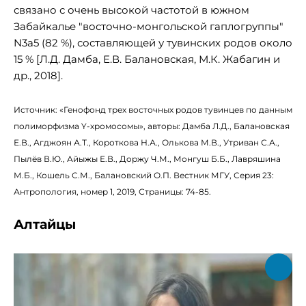
связано с очень высокой частотой в южном
Забайкалье "восточно-монгольской гаплогруппы"
N3a5 (82 %), составляющей у тувинских родов около
15 % [Л.Д. Дамба, Е.В. Балановская, М.К. Жабагин и
др., 2018].
Источник: «Генофонд трех восточных родов тувинцев по данным
полиморфизма Y-хромосомы», авторы: Дамба Л.Д., Балановская
Е.В., Агджоян А.Т., Короткова Н.А., Олькова М.В., Утриван С.А.,
Пылёв В.Ю., Айыжы Е.В., Доржу Ч.М., Монгуш Б.Б., Лавряшина
М.Б., Кошель С.М., Балановский О.П. Вестник МГУ, Серия 23:
Антропология, номер 1, 2019, Страницы: 74-85.
Алтайцы