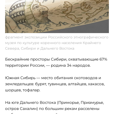
фрагмент экспозиции Российского этнографического
музея по культуре коренного населения Крайнего
Севера, Сибири и Дальнего Востока
Бескрайние просторы Сибири, охватывающие 67%
территории России, — родина 34 народов.
Южная Сибирь — место обитания скотоводов и
земледельцев: бурят, тувинцев, алтайцев, хакасов,
шорцев, тофалар.
На юге Дальнего Востока (Приморье, Приамурье,
остров Сахалин) по большим рекам расселены