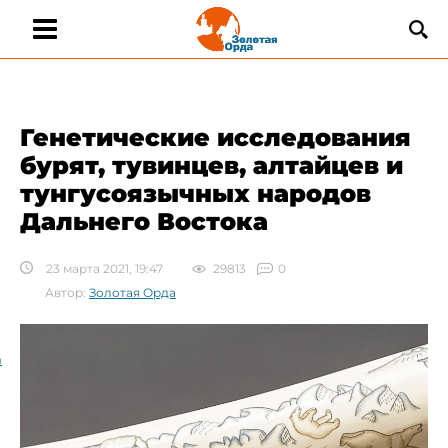
​Генетические исследования
бурят, тувинцев, алтайцев и
тунгусоязычных народов
Дальнего Востока
23 марта 2021, 19:47
29813
0
Автор:
Золотая Орда
а