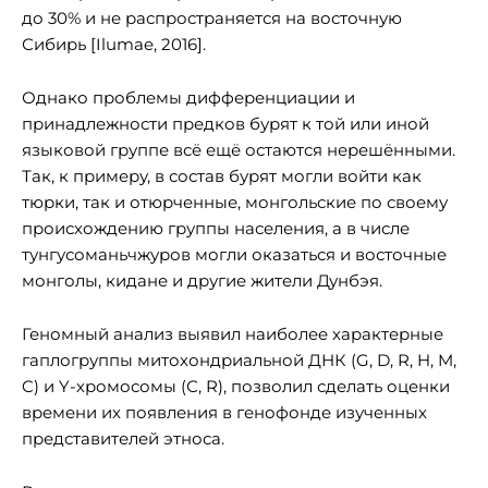
до 30% и не распространяется на восточную
Сибирь [Ilumae, 2016].
Однако проблемы дифференциации и
принадлежности предков бурят к той или иной
языковой группе всё ещё остаются нерешёнными.
Так, к примеру, в состав бурят могли войти как
тюрки, так и отюрченные, монгольские по своему
происхождению группы населения, а в числе
тунгусоманьчжуров могли оказаться и восточные
монголы, кидане и другие жители Дунбэя.
Геномный анализ выявил наиболее характерные
гаплогруппы митохондриальной ДНК (G, D, R, H, M,
C) и Y-хромосомы (С, R), позволил сделать оценки
времени их появления в генофонде изученных
представителей этноса.