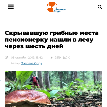
Скрывавшую грибные места
пенсионерку нашли в лесу
через шесть дней
05 октября 2019, 13:42
2519
0
Автор:
Золотая Орда
а