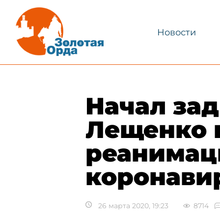
Новости
Начал зад
Лещенко 
реанимац
коронави
26 марта 2020, 19:23
8714