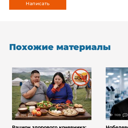
Похожие материалы
956
0
1109
Рацион здорового кочевника:
Нобелев