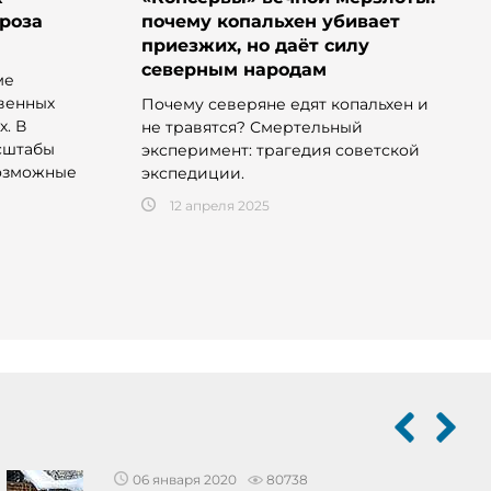
гроза
почему копальхен убивает
приезжих, но даёт силу
северным народам
ме
венных
Почему северяне едят копальхен и
х. В
не травятся? Смертельный
сштабы
эксперимент: трагедия советской
возможные
экспедиции.
12 апреля 2025
06 января 2020
80738