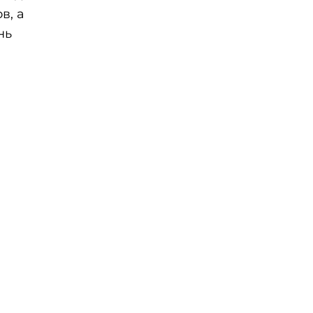
в, а
нь