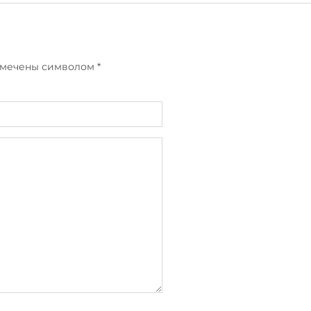
отмечены символом
*