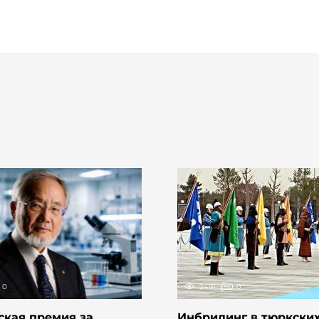
0
2491
0
ская премия за
Инбридинг в тюркски