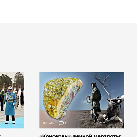
4016
0
х
«Консервы» вечной мерзлоты: