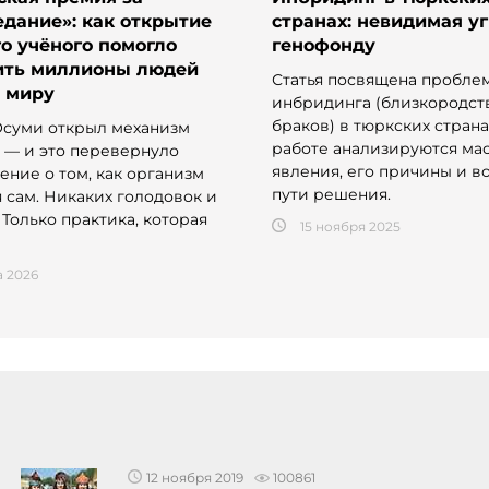
дание»: как открытие
странах: невидимая у
о учёного помогло
генофонду
ить миллионы людей
Статья посвящена пробле
у миру
инбридинга (близкородст
браков) в тюркских страна
суми открыл механизм
работе анализируются ма
 — и это перевернуло
явления, его причины и 
ение о том, как организм
пути решения.
 сам. Никаких голодовок и
 Только практика, которая
15 ноября 2025
а 2026
12 ноября 2019
100861