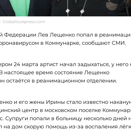
 Globallookpress.com
ой Федерации Лев Лещенко попал в реанимац
оронавирусом в Коммунарке, сообщают СМИ.
ром 24 марта артист начал задыхаться, у него
 В настоящее время состояние Лещенко
он остаётся в реанимационном отделении.
нко и его жены Ирины стало известно наканун
цинский центр в московском поселке Коммунар
. Супруги попали в больницу несколько дней 
ал на дом скорую помощь из-за воспаления лёгк