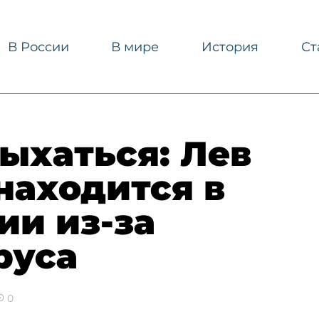
В России
В мире
История
Ст
ыхаться: Лев
находится в
ии из-за
руса
0