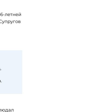
66-летней
Супругов
,
.
блюдал