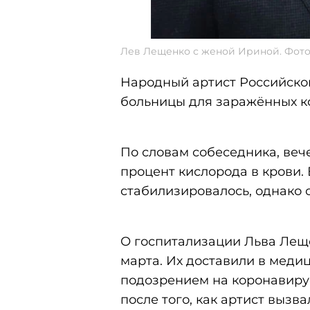
Лев Лещенко с женой Ириной. Фото:
Народный артист Российск
больницы для заражённых к
По словам собеседника, вече
процент кислорода в крови.
стабилизировалось, однако 
О госпитализации Льва Леще
марта. Их доставили в меди
подозрением на коронавирус
после того, как артист вызв