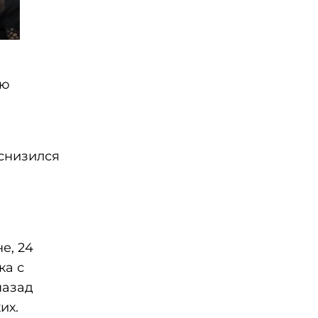
ию
 снизился
е, 24
ка с
назад
их.