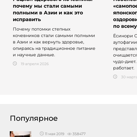
почему мы стали самыми
«самопое
полными в Азии и как это
японског
исправить
оздоров
по всем
Почему потомки степных
кочевников стали самыми полными
Ёсинори О
в Азии и как вернуть здоровье,
аутофагии
опираясь на традиционное питание
представл
и научные данные.
очищается
чудо-диет.
19 апреля 2026
работает.
30 март
Популярное
11 мая 2019
358477