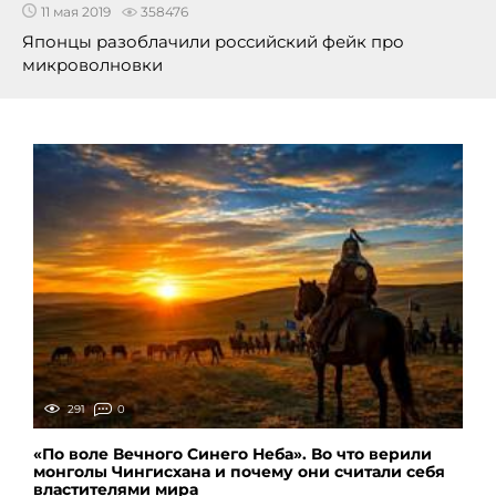
11 мая 2019
358476
Японцы разоблачили российский фейк про
микроволновки
291
0
«По воле Вечного Синего Неба». Во что верили
монголы Чингисхана и почему они считали себя
властителями мира