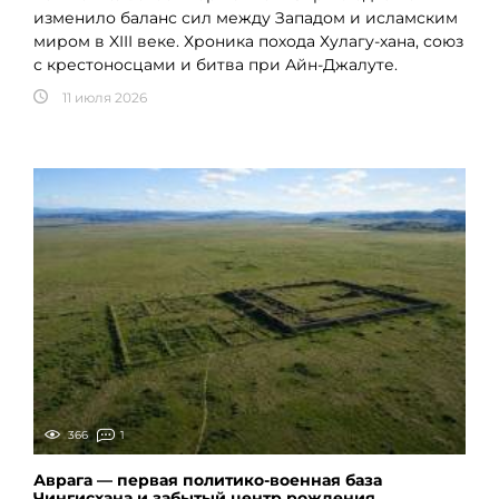
изменило баланс сил между Западом и исламским
миром в XIII веке. Хроника похода Хулагу-хана, союз
с крестоносцами и битва при Айн-Джалуте.
11 июля 2026
366
1
Аврага — первая политико-военная база
Чингисхана и забытый центр рождения