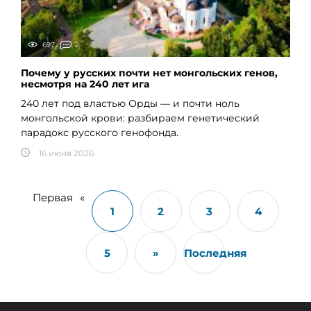
697
2
Почему у русских почти нет монгольских генов,
несмотря на 240 лет ига
240 лет под властью Орды — и почти ноль
монгольской крови: разбираем генетический
парадокс русского генофонда.
16 июня 2026
Первая
«
1
2
3
4
5
»
Последняя