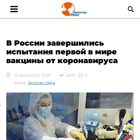
В России завершились
испытания первой в мире
вакцины от коронавируса
12 июля 2020, 13:58
2609
0
Автор:
Золотая Орда
а