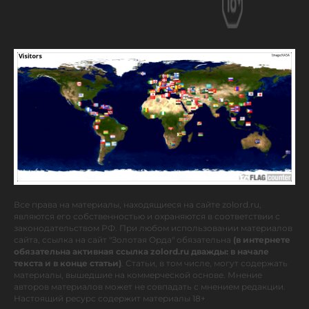
Все права на материалы, находящиеся на сайте zolord.ru,
являются его собственностью и охраняются в соответствии с
законодательством РФ. При любом использовании материалов
сайта, ссылка на сайт "Золотая Орда" обязательна
(в интернете
обязательна активная ссылка zolord.ru дважды: в начале
текста и в конце статьи)
. Статьи, в том числе, могут содержать
материалы, вышедшие на коммерческой основе. Мнение
авторов материалов может не совпадать с мнением редакции.
Настоящий ресурс содержит материалы 18+