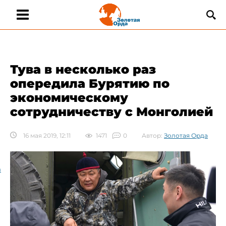
Тува в несколько раз
опередила Бурятию по
экономическому
сотрудничеству с Монголией
16 мая 2019, 12:11
1471
0
Автор:
Золотая Орда
а