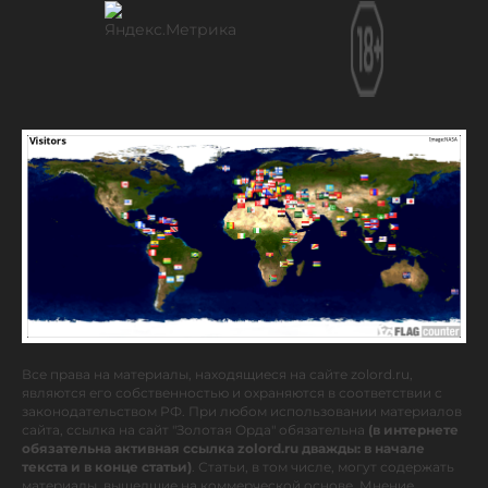
Все права на материалы, находящиеся на сайте zolord.ru,
являются его собственностью и охраняются в соответствии с
законодательством РФ. При любом использовании материалов
сайта, ссылка на сайт "Золотая Орда" обязательна
(в интернете
обязательна активная ссылка zolord.ru дважды: в начале
текста и в конце статьи)
. Статьи, в том числе, могут содержать
материалы, вышедшие на коммерческой основе. Мнение