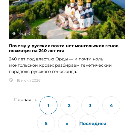
716
2
Почему у русских почти нет монгольских генов,
несмотря на 240 лет ига
240 лет под властью Орды — и почти ноль
монгольской крови: разбираем генетический
парадокс русского генофонда.
16 июня 2026
Первая
«
1
2
3
4
5
»
Последняя