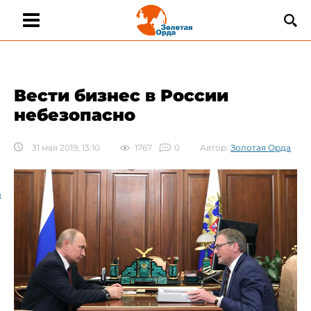
Вести бизнес в России
небезопасно
31 мая 2019, 13:10
1767
0
Автор:
Золотая Орда
а