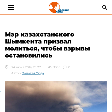
Мэр казахстанского
Шымкента призвал
молиться, чтобы взрывы
остановились
24 июня 2019, 23:27
3336
0
Автор:
Золотая Орда
а