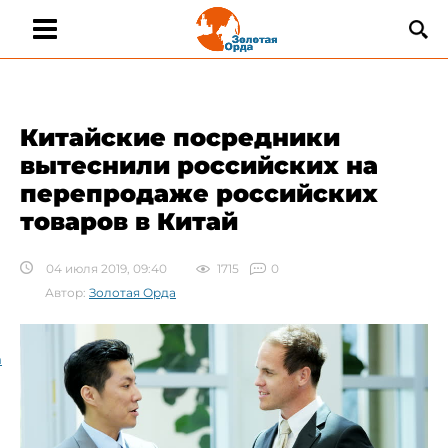
Китайские посредники
вытеснили российских на
перепродаже российских
товаров в Китай
04 июля 2019, 09:40
1715
0
Автор:
Золотая Орда
а