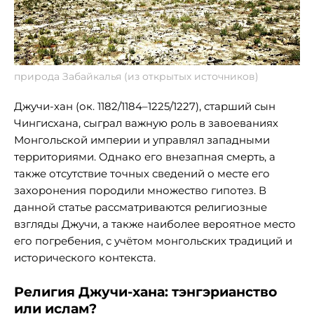
природа Забайкалья (из открытых источников)
Джучи-хан (ок. 1182/1184–1225/1227), старший сын
Чингисхана, сыграл важную роль в завоеваниях
Монгольской империи и управлял западными
территориями. Однако его внезапная смерть, а
также отсутствие точных сведений о месте его
захоронения породили множество гипотез. В
данной статье рассматриваются религиозные
взгляды Джучи, а также наиболее вероятное место
его погребения, с учётом монгольских традиций и
исторического контекста.
Религия Джучи-хана: тэнгэрианство
или ислам?