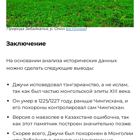
Природа Забайкалья, р. Онон (
источник
)
Заключение
На основании анализа исторических данных
можно сделать следующие выводы:
Джучи исповедовал тэнгэрианство, а не ислам,
так как был частью монгольской элиты XIII века.
Он умер в 1225/1227 году, раньше Чингисхана, и
его похороны контролировал сам Чингисхан.
Версия о мавзолее в Казахстане ошибочна, так
как этот памятник построен значительно позже.
Скорее всего, Джучи был похоронен в Монголии
или Забайкалье, поскольку Чингисхан не