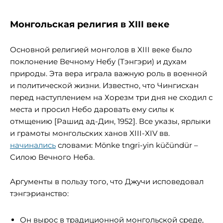
Монгольская религия в XIII веке
Основной религией монголов в XIII веке было
поклонение Вечному Небу (Тэнгэри) и духам
природы. Эта вера играла важную роль в военной
и политической жизни. Известно, что Чингисхан
перед наступлением на Хорезм три дня не сходил с
места и просил Небо даровать ему силы к
отмщению [Рашид ад-Дин, 1952]. Все указы, ярлыки
и грамоты монгольских ханов XIII-XIV вв.
начинались
словами: Mönke tngri-yin küčündür –
Силою Вечного Неба.
Аргументы в пользу того, что Джучи исповедовал
тэнгэрианство:
Он вырос в традиционной монгольской среде,