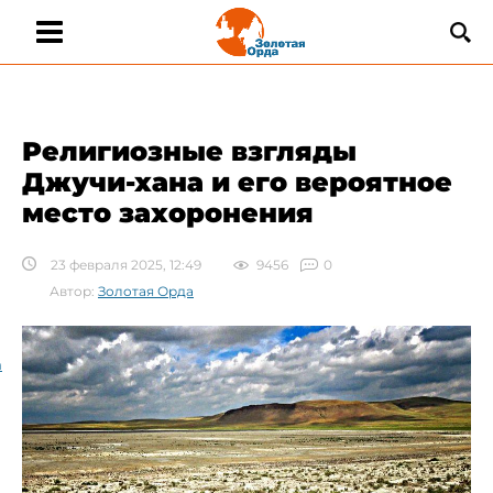
Религиозные взгляды
Джучи-хана и его вероятное
место захоронения
23 февраля 2025, 12:49
9456
0
Автор:
Золотая Орда
а