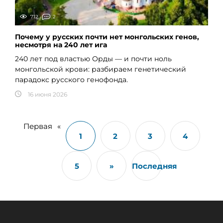
712
2
Почему у русских почти нет монгольских генов,
несмотря на 240 лет ига
240 лет под властью Орды — и почти ноль
монгольской крови: разбираем генетический
парадокс русского генофонда.
16 июня 2026
Первая
«
1
2
3
4
5
»
Последняя