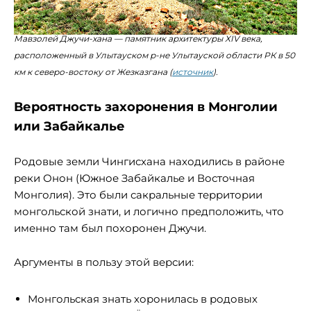
Мавзолей Джучи-хана — памятник архитектуры XIV века,
расположенный в Улытауском р-не Улытауской области РК в 50
км к северо-востоку от Жезказгана (
источник
).
Вероятность захоронения в Монголии
или Забайкалье
Родовые земли Чингисхана находились в районе
реки Онон (Южное Забайкалье и Восточная
Монголия). Это были сакральные территории
монгольской знати, и логично предположить, что
именно там был похоронен Джучи.
Аргументы в пользу этой версии:
Монгольская знать хоронилась в родовых