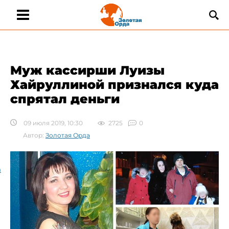
Муж кассирши Луизы
Хайруллиной признался куда
спрятал деньги
09 июля 2019, 10:30
2725
0
Автор:
Золотая Орда
а