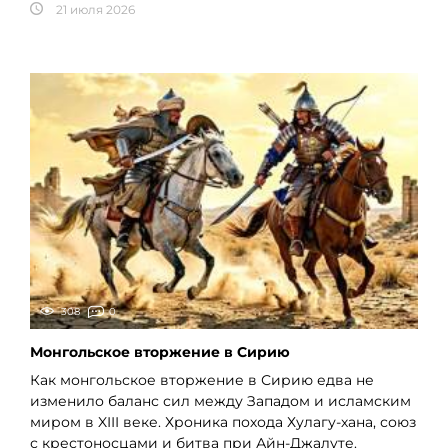
21 июля 2026
308
0
Монгольское вторжение в Сирию
Как монгольское вторжение в Сирию едва не
изменило баланс сил между Западом и исламским
миром в XIII веке. Хроника похода Хулагу-хана, союз
с крестоносцами и битва при Айн-Джалуте.