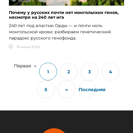
697
2
Почему у русских почти нет монгольских генов,
несмотря на 240 лет ига
240 лет под властью Орды — и почти ноль
монгольской крови: разбираем генетический
парадокс русского генофонда.
16 июня 2026
Первая
«
1
2
3
4
5
»
Последняя