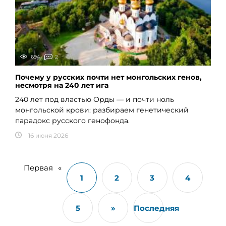
694
2
Почему у русских почти нет монгольских генов,
несмотря на 240 лет ига
240 лет под властью Орды — и почти ноль
монгольской крови: разбираем генетический
парадокс русского генофонда.
16 июня 2026
Первая
«
1
2
3
4
5
»
Последняя