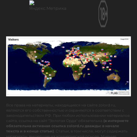
Все права на материалы, находящиеся на сайте zolord.ru,
являются его собственностью и охраняются в соответствии с
законодательством РФ. При любом использовании материалов
сайта, ссылка на сайт "Золотая Орда" обязательна
(в интернете
обязательна активная ссылка zolord.ru дважды: в начале
текста и в конце статьи)
. Статьи, в том числе, могут содержать
материалы, вышедшие на коммерческой основе. Мнение