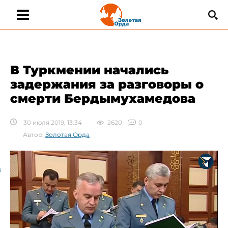
В Туркмении начались
задержания за разговоры о
смерти Бердымухамедова
30 июля 2019, 13:34
2620
0
Автор:
Золотая Орда
а