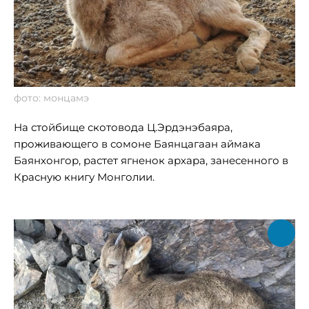
фото: монцамэ
На стойбище скотовода Ц.Эрдэнэбаяра,
проживающего в сомоне Баянцагаан аймака
Баянхонгор, растет ягненок архара, занесенного в
Красную книгу Монголии.