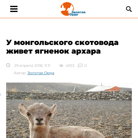
У монгольского скотовода
живет ягненок архара
29 апреля 2018, 11:11
4553
0
Автор:
Золотая Орда
а