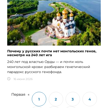
697
2
Почему у русских почти нет монгольских генов,
несмотря на 240 лет ига
240 лет под властью Орды — и почти ноль
монгольской крови: разбираем генетический
парадокс русского генофонда.
16 июня 2026
Первая
«
1
2
3
4