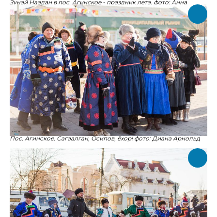
Зунай Наадан в пос. Агинское - праздник лета, фото: Анна
Хвостова (chita.ru)
Пос. Агинское. Сагаалган, Осипов, ёхор! фото: Диана Арнольд
(chita.ru)