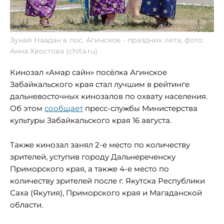
Зунай Наадан в пос. Агинское - праздник лета, фото:
Анна Хвостова (chita.ru)
Кинозал «Амар сайн» посёлка Агинское
Забайкальского края стал лучшим в рейтинге
дальневосточных кинозалов по охвату населения.
Об этом
сообщает
пресс-службы Министерства
культуры Забайкальского края 16 августа.
Также кинозал занял 2-е место по количеству
зрителей, уступив городу Дальнереченску
Приморского края, а также 4-е место по
количеству зрителей после г. Якутска Республики
Саха (Якутия), Приморского края и Магаданской
области.