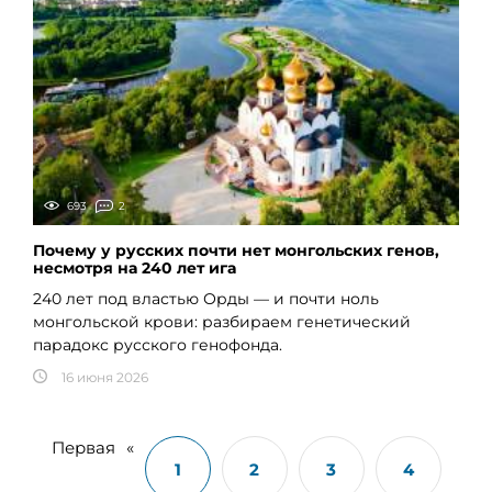
693
2
Почему у русских почти нет монгольских генов,
несмотря на 240 лет ига
240 лет под властью Орды — и почти ноль
монгольской крови: разбираем генетический
парадокс русского генофонда.
16 июня 2026
Первая
«
1
2
3
4