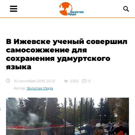
В Ижевске ученый совершил
самосожжение для
сохранения удмуртского
языка
10 сентября 2019, 20:21
5352
0
Автор:
Золотая Орда
а