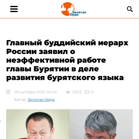
Главный буддийский иерарх
России заявил о
неэффективной работе
главы Бурятии в деле
развития бурятского языка
09 октября 2019, 00:47
3303
0
Автор:
Золотая Орда
а