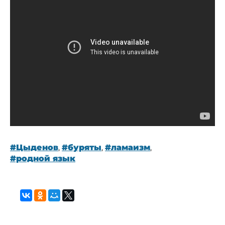
#Цыденов
,
#буряты
,
#ламаизм
,
#родной язык