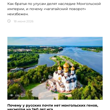
Как братья по улусам делят наследие Монгольской
империи, и почему «чагатайский поворот»
неизбежен.
18 июня 2026
698
2
Почему у русских почти нет монгольских генов,
несмотря на 240 лет ига