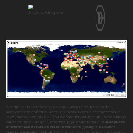
Все права на материалы, находящиеся на сайте zolord.ru,
являются его собственностью и охраняются в соответствии с
законодательством РФ. При любом использовании материалов
сайта, ссылка на сайт "Золотая Орда" обязательна
(в интернете
обязательна активная ссылка zolord.ru дважды: в начале
текста и в конце статьи)
. Статьи, в том числе, могут содержать