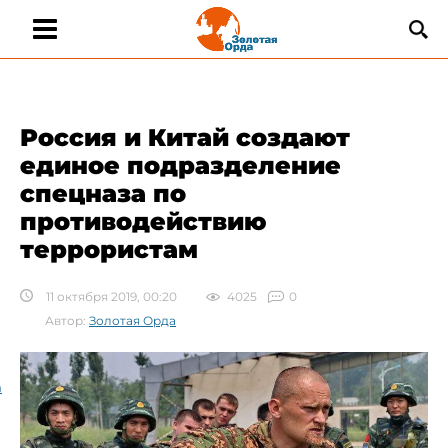
​Россия и Китай создают
единое подразделение
спецназа по
противодействию
террористам
11 октября 2019, 00:20
4025
0
Автор:
Золотая Орда
а