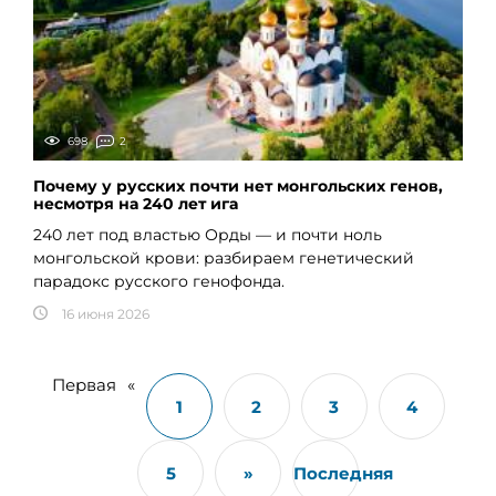
698
2
Почему у русских почти нет монгольских генов,
несмотря на 240 лет ига
240 лет под властью Орды — и почти ноль
монгольской крови: разбираем генетический
парадокс русского генофонда.
16 июня 2026
Первая
«
1
2
3
4
5
»
Последняя