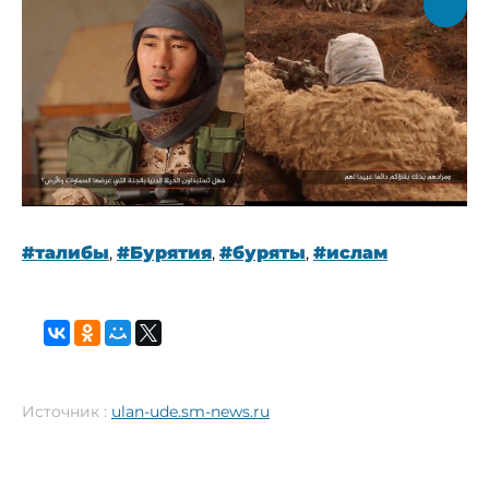
#талибы
,
#Бурятия
,
#буряты
,
#ислам
Источник :
ulan-ude.sm-news.ru