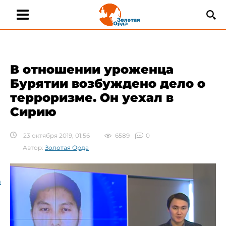
В отношении уроженца
Бурятии возбуждено дело о
терроризме. Он уехал в
Сирию
23 октября 2019, 01:56
6589
0
Автор:
Золотая Орда
а