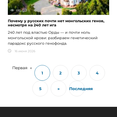
693
2
Почему у русских почти нет монгольских генов,
несмотря на 240 лет ига
240 лет под властью Орды — и почти ноль
монгольской крови: разбираем генетический
парадокс русского генофонда.
16 июня 2026
Первая
«
1
2
3
4
5
»
Последняя