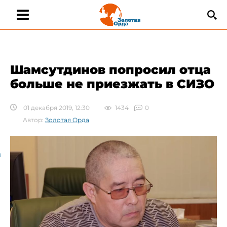
Шамсутдинов попросил отца
больше не приезжать в СИЗО
01 декабря 2019, 12:30
1434
0
Автор:
Золотая Орда
а