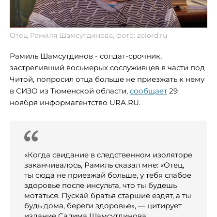
Отец Рамиля Шамсутдинова, фото: zolord.ru
Рамиль Шамсутдинов - солдат-срочник,
застреливший восьмерых сослуживцев в части под
Читой, попросил отца больше не приезжать к нему
в СИЗО из Тюменской области,
сообщает
29
ноября информагентство URA.RU.
«Когда свидание в следственном изоляторе
заканчивалось, Рамиль сказал мне: «Отец,
ты сюда не приезжай больше, у тебя слабое
здоровье после инсульта, что ты будешь
мотаться. Пускай братья старшие ездят, а ты
будь дома, береги здоровье», — цитирует
издание Салима Шамсутдинова.