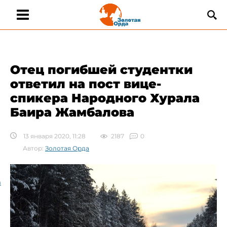
Отец погибшей студентки
ответил на пост вице-
спикера Народного Хурала
Баира Жамбалова​
13 января 2020, 11:28
2187
0
Автор:
Золотая Орда
а