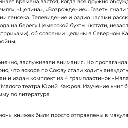
нает времена застоя, когда все дружно обсуж
мля», «Целина», «Возрождение». Газеты гнали
ии генсека. Телевидение и радио часами расс
ода на берегу Цемесской бухты, (кстати, неза
сториками), об освоении целины в Северном Ка
войны.
конечно, заслуживали внимания. Но пропаганда
но, что вскоре по Союзу стали ходить анекдоты
н и издан комплект из 4 грампластинок «Мал
ёр Малого театра Юрий Каюров. Изучение книг 
му по литературе.
ионы книжек были просто отправлены в макула