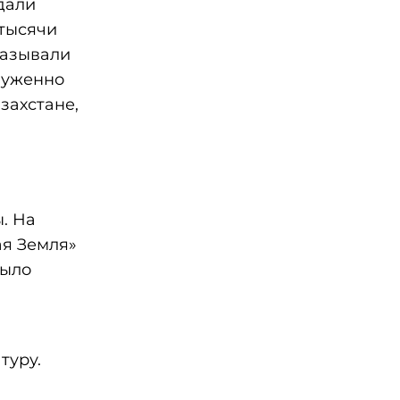
дали
 тысячи
казывали
служенно
захстане,
. На
ая Земля»
было
туру.