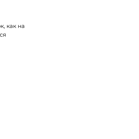
, как на
ся