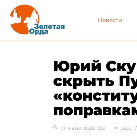
Новости
Юрий Скур
скрыть П
«констит
поправка
31 января 2020, 11:38
3692