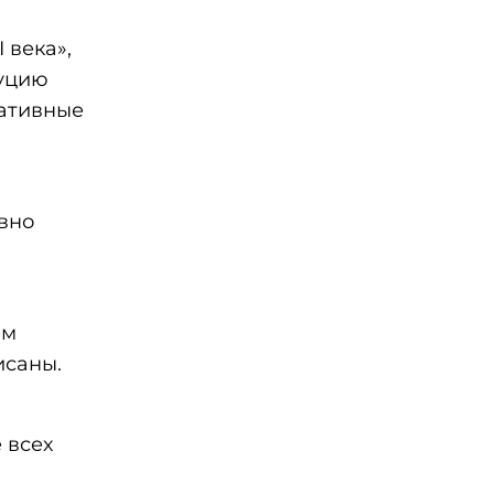
 века»,
туцию
ративные
авно
ем
исаны.
 всех