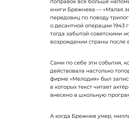
поправок всё больше напоми
книги Брежнева — «Малая зе
передовиц по поводу трилог
о десантной операции 1943 г
тогда забытой советскими и
возрождении страны после 
Сами по себе эти события, 
действовала настолько топор
фирме «Мелодия» был записа
в которых текст читает акт
внесено в школьную програм
А когда Брежнев умер, милл