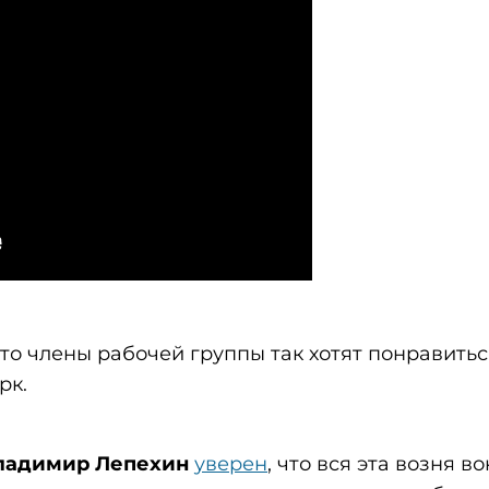
то члены рабочей группы так хотят понравитьс
рк.
ладимир Лепехин
уверен
, что вся эта возня в