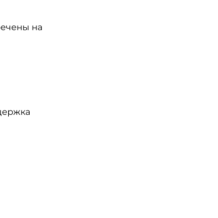
речены на
держка