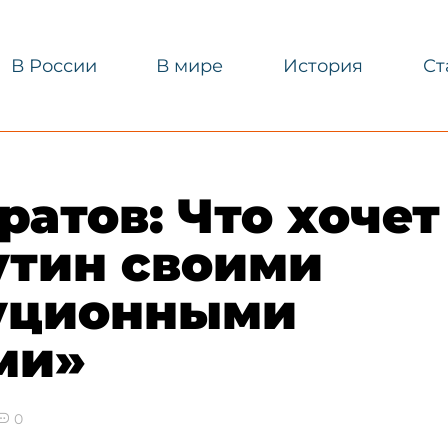
В России
В мире
История
Ст
атов: Что хочет
утин своими
уционными
ми»
0