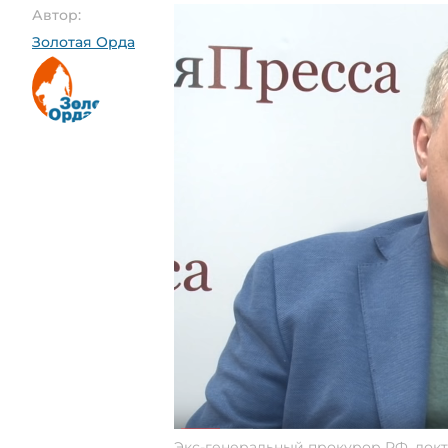
Автор:
Золотая Орда
Экс-генеральный прокурор РФ, докто