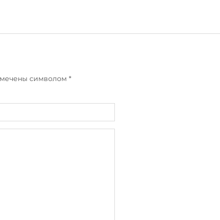
отмечены символом
*