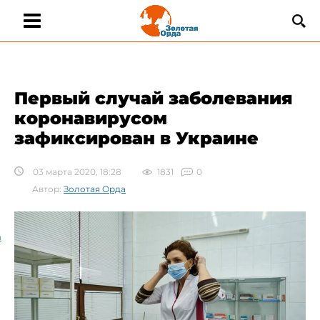
Первый случай заболевания
коронавирусом
зафиксирован в Украине
03 марта 2020, 18:28
1831
0
Автор:
Золотая Орда
а