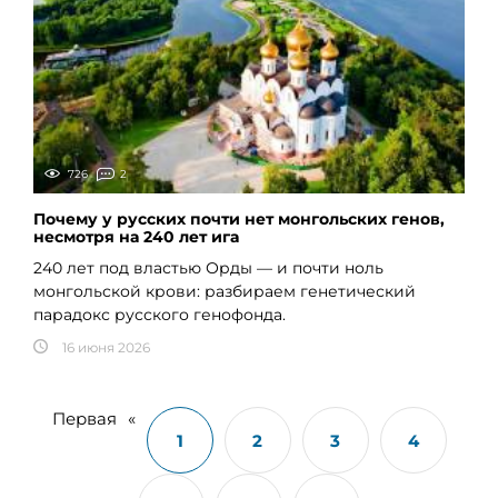
726
2
Почему у русских почти нет монгольских генов,
несмотря на 240 лет ига
240 лет под властью Орды — и почти ноль
монгольской крови: разбираем генетический
парадокс русского генофонда.
16 июня 2026
Первая
«
1
2
3
4