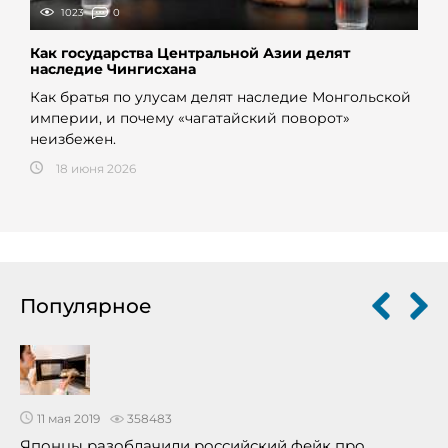
1023
0
Как государства Центральной Азии делят
наследие Чингисхана
Как братья по улусам делят наследие Монгольской
империи, и почему «чагатайский поворот»
неизбежен.
18 июня 2026
Популярное
11 мая 2019
358483
Японцы разоблачили российский фейк про