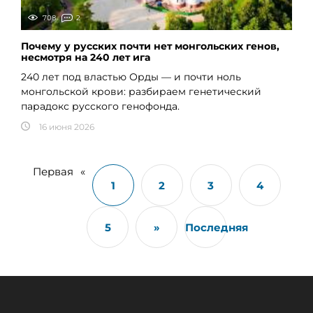
708
2
Почему у русских почти нет монгольских генов,
несмотря на 240 лет ига
240 лет под властью Орды — и почти ноль
монгольской крови: разбираем генетический
парадокс русского генофонда.
16 июня 2026
Первая
«
1
2
3
4
5
»
Последняя