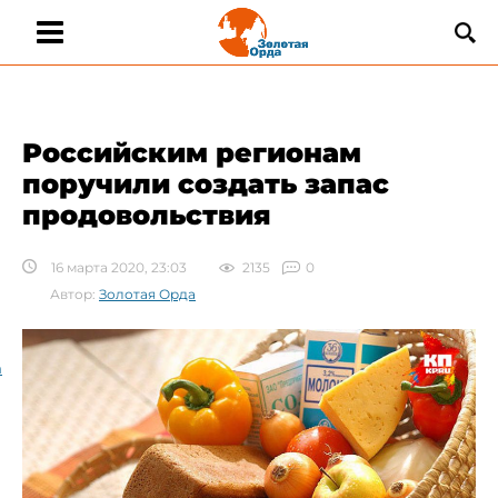
Российским регионам
поручили создать запас
продовольствия
16 марта 2020, 23:03
2135
0
Автор:
Золотая Орда
а