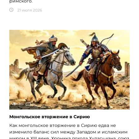
римского.
21 июля 2026
311
0
Монгольское вторжение в Сирию
Как монгольское вторжение в Сирию едва не
изменило баланс сил между Западом и исламским
миром в XIII веке. Хроника похода Хулагу-хана, союз