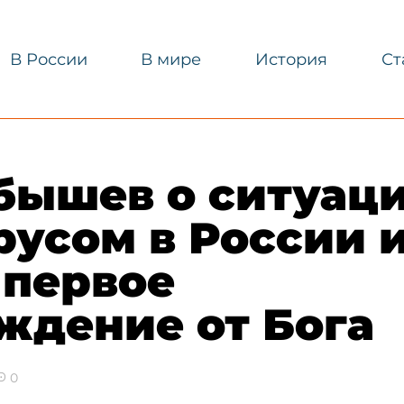
В России
В мире
История
Ст
бышев о ситуаци
усом в России 
 первое
ждение от Бога
0