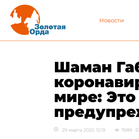
Новости
Шаман Га
коронавир
мире: Это
предупре
29 марта 2020, 12:19
7689