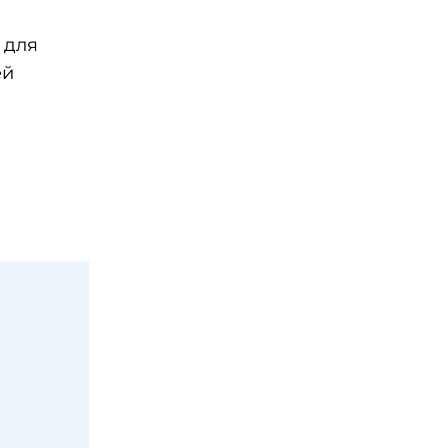
 для
ей