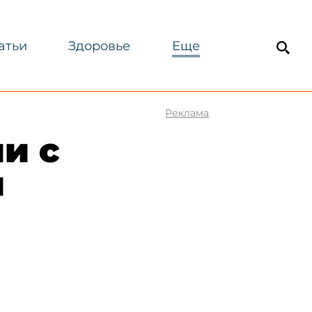
атьи
Здоровье
Еще
Реклама
и с
и