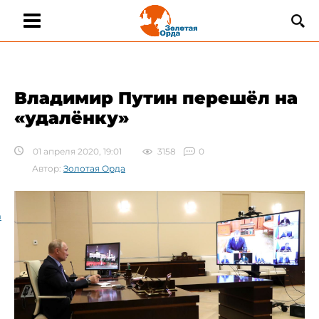
Владимир ​Путин перешёл на
«удалёнку»
01 апреля 2020, 19:01
3158
0
Автор:
Золотая Орда
а