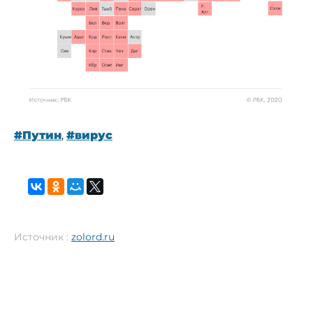
#Путин
,
#вирус
Источник :
zolord.ru