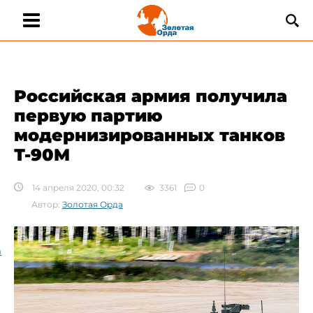
​Российская армия получила
первую партию
модернизированных танков
Т-90М
14 апреля 2020, 00:32
3361
0
Автор:
Золотая Орда
а