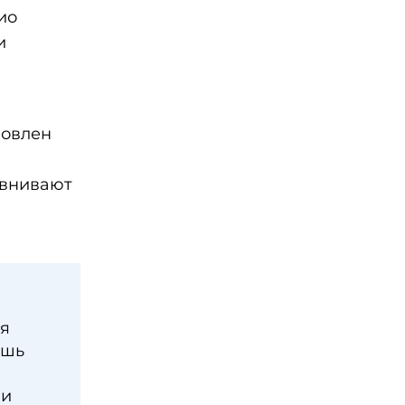
ио
и
ловлен
авнивают
ая
ишь
ии