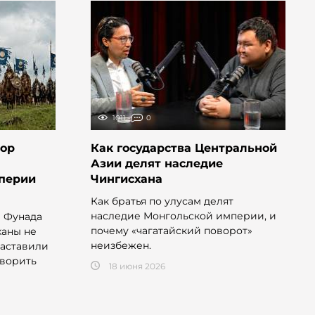
1011
0
сор
Как государства Центральной
Азии делят наследие
мперии
Чингисхана
Как братья по улусам делят
наследие Монгольской империи, и
 Фунада
почему «чагатайский поворот»
ханы не
неизбежен.
заставили
оворить
18 июня 2026