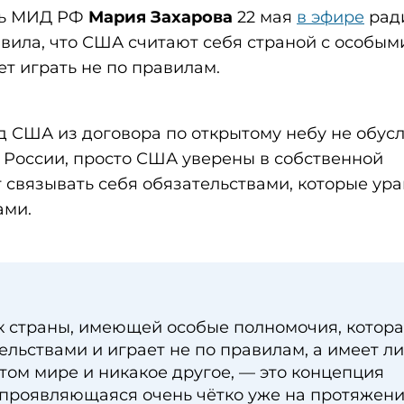
ль МИД РФ
Мария Захарова
22 мая
в эфире
рад
вила, что США считают себя страной с особым
т играть не по правилам.
од США из договора по открытому небу не обус
 России, просто США уверены в собственной
т связывать себя обязательствами, которые ур
ами.
к страны, имеющей особые полномочия, котор
ельствами и играет не по правилам, а имеет л
том мире и никакое другое, — это концепция
 проявляющаяся очень чётко уже на протяжен