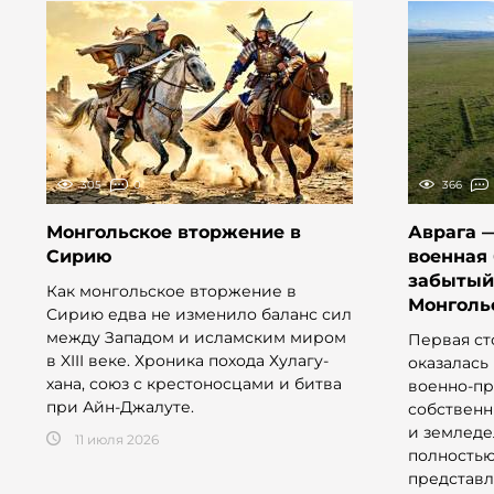
305
0
366
Монгольское вторжение в
Аврага —
Сирию
военная 
забытый
Как монгольское вторжение в
Монголь
Сирию едва не изменило баланс сил
между Западом и исламским миром
Первая ст
в XIII веке. Хроника похода Хулагу-
оказалась
хана, союз с крестоносцами и битва
военно-п
при Айн-Джалуте.
собственн
и земледе
11 июля 2026
полность
представл