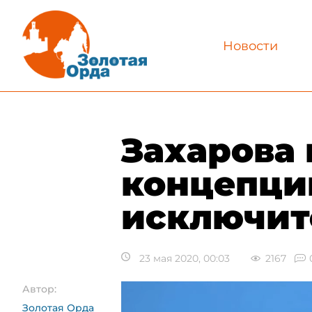
Новости
​Захарова
концепци
исключит
23 мая 2020, 00:03
2167
Автор:
Золотая Орда