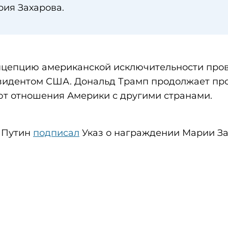
рия Захарова.
онцепцию американской исключительности про
езидентом США. Дональд Трамп продолжает пр
ают отношения Америки с другими странами.
 Путин
подписал
Указ о награждении Марии З