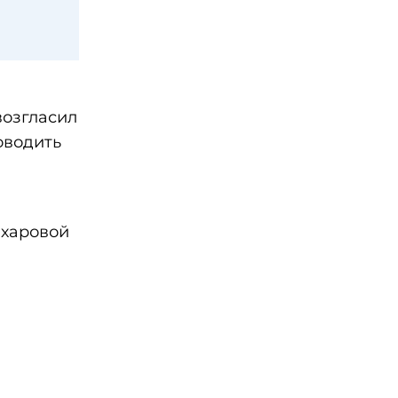
возгласил
оводить
ахаровой