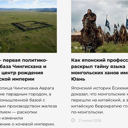
1
619
1
 первая политико-
Как японский профес
база Чингисхана и
раскрыл тайну языка
 центр рождения
монгольских ханов и
ской империи
Юань
олица Чингисхана Аврага
Японский историк Ёсиюки
 не парадным городом, а
доказал, что монгольские 
ромышленной базой с
перешли на китайский, а 
ым производством железа
китайскую бюрократию г
лием — раскопки
по-монгольски.
ю изменили
21 июня 2026
ение о кочевой империи.