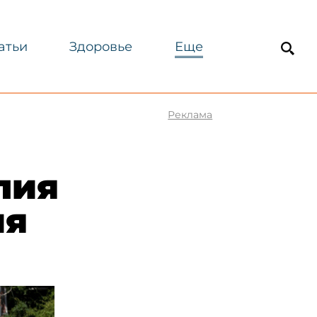
атьи
Здоровье
Еще
Реклама
лия
ия