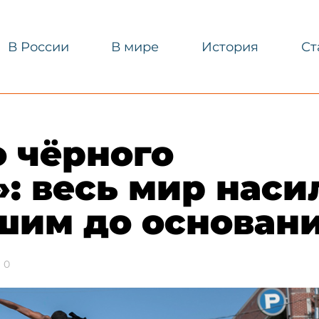
В России
В мире
История
Ст
о чёрного
​: весь мир наси
шим до основан
0