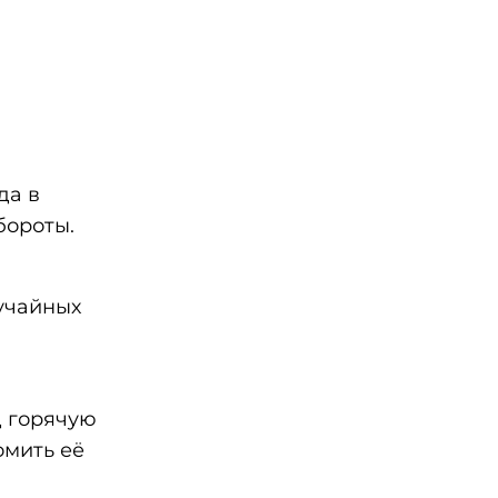
да в
бороты.
учайных
д горячую
омить её