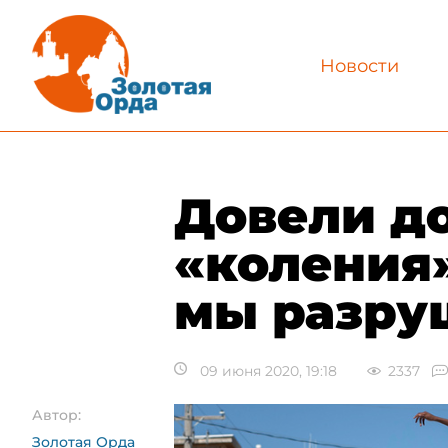
Новости
​Довели д
«коления»
мы разру
09 июня 2020, 19:18
2337
Автор:
Золотая Орда