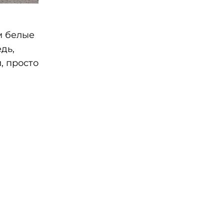
м белые
дь,
, просто