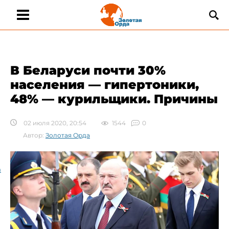
В Беларуси почти 30%
населения — гипертоники,
48% — курильщики. Причины
02 июля 2020, 20:54
1544
0
Автор:
Золотая Орда
а