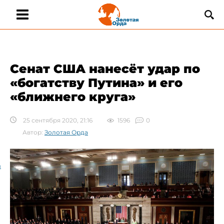
​Cенат США нанесёт удар по
«богатству Путина» и его
«ближнего круга»
25 сентября 2020, 21:16
1596
0
Автор:
Золотая Орда
а