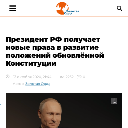
Президент РФ получает
новые права в развитие
положений обновлённой
Конституции
13 октября 2020, 21:44
2232
0
Автор:
Золотая Орда
а