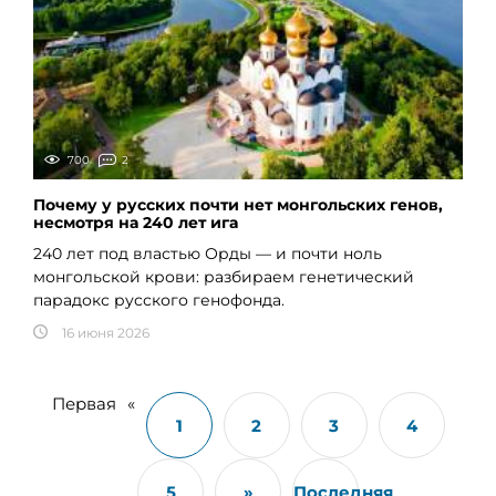
700
2
Почему у русских почти нет монгольских генов,
несмотря на 240 лет ига
240 лет под властью Орды — и почти ноль
монгольской крови: разбираем генетический
парадокс русского генофонда.
16 июня 2026
Первая
«
1
2
3
4
5
»
Последняя