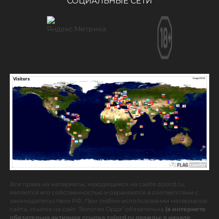
СОЦИАЛЬНЫЕ СЕТИ
Все права на материалы, находящиеся на сайте zolord.ru,
являются его собственностью и охраняются в соответствии с
законодательством РФ. При любом использовании материалов
сайта, ссылка на сайт "Золотая Орда" обязательна
(в интернете
обязательна активная ссылка zolord.ru дважды: в начале