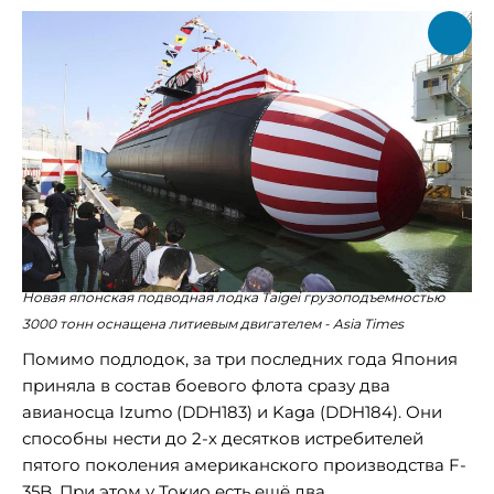
Новая японская подводная лодка Taigei грузоподъемностью
3000 тонн оснащена литиевым двигателем - Asia Times
Помимо подлодок, за три последних года Япония
приняла в состав боевого флота сразу два
авианосца Izumo (DDH183) и Kaga (DDH184). Они
способны нести до 2-х десятков истребителей
пятого поколения американского производства F-
35B. При этом у Токио есть ещё два