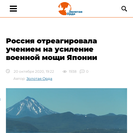
​Россия отреагировала
учением на усиление
военной мощи Японии
20 октября 2020, 19:22
1938
0
Автор:
Золотая Орда
а