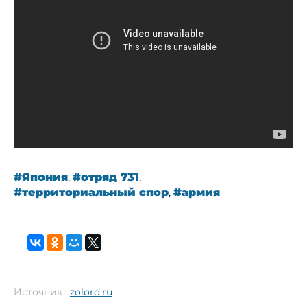
#Япония
,
#отряд 731
,
#территориальный спор
,
#армия
Источник :
zolord.ru