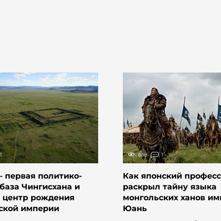
1
638
1
 первая политико-
Как японский профес
база Чингисхана и
раскрыл тайну языка
 центр рождения
монгольских ханов и
ской империи
Юань