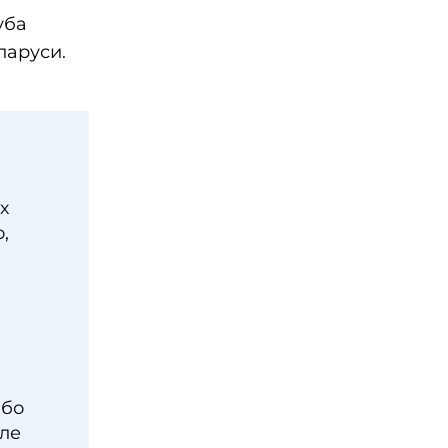
уба
ларуси.
х
,
ибо
сле