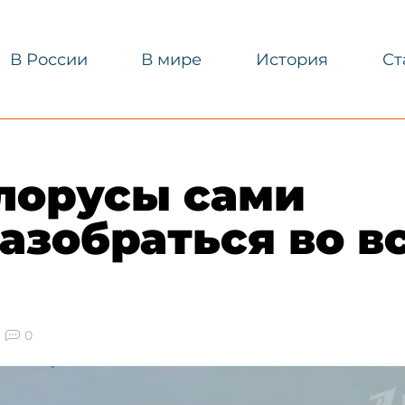
В России
В мире
История
Ст
елорусы сами
азобраться во в
0