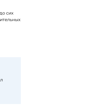
до сих
чительных
ыл