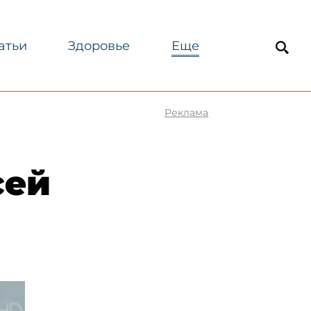
атьи
Здоровье
Еще
Реклама
сей