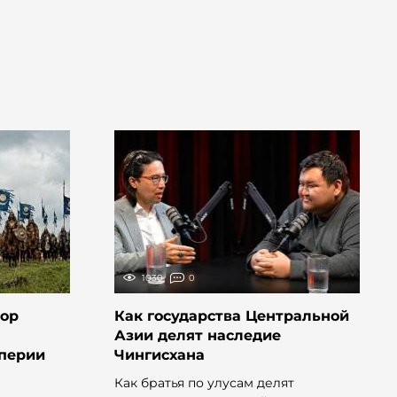
1030
0
сор
Как государства Центральной
Азии делят наследие
мперии
Чингисхана
Как братья по улусам делят