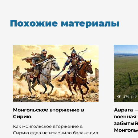
Похожие материалы
320
0
374
Монгольское вторжение в
Аврага —
Сирию
военная 
забытый
Как монгольское вторжение в
Монголь
Сирию едва не изменило баланс сил