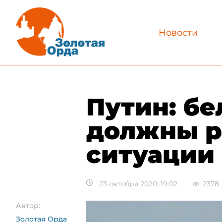
Новости
​Путин: б
должны р
ситуации
23 октября 2020, 19:02
2378
Автор:
Золотая Орда