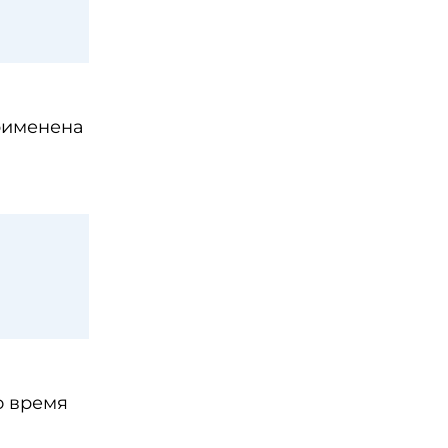
применена
о время