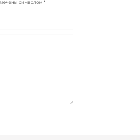
отмечены символом
*