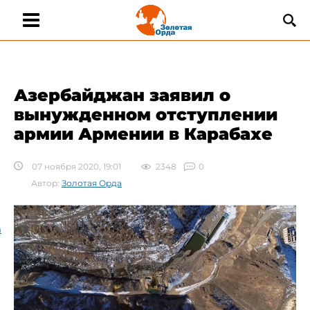
​Азербайджан заявил о
вынужденном отступлении
армии Армении в Карабахе
07 ноября 2020, 19:01
2348
0
Автор:
Золотая Орда
а