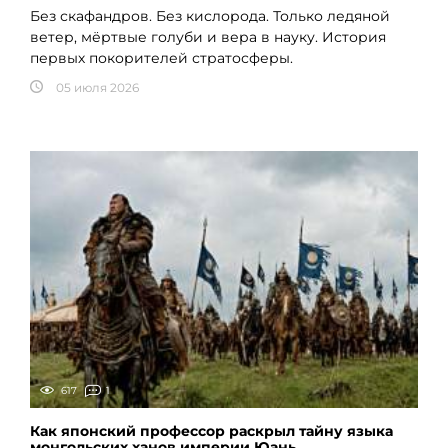
Без скафандров. Без кислорода. Только ледяной
ветер, мёртвые голуби и вера в науку. История
первых покорителей стратосферы.
05 июля 2026
617
1
Как японский профессор раскрыл тайну языка
монгольских ханов империи Юань